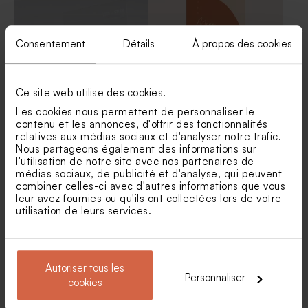
Consentement
Détails
À propos des cookies
Ce site web utilise des cookies.
Les cookies nous permettent de personnaliser le
contenu et les annonces, d'offrir des fonctionnalités
Menu mariage en plexiglas
Carte menu mariage
relatives aux médias sociaux et d'analyser notre trafic.
terracotta graphique
Nous partageons également des informations sur
Savon artisanal mariage
Pochon tissu mariage 100%
l'utilisation de notre site avec nos partenaires de
senteur Fraîcheur
coton - beige
médias sociaux, de publicité et d'analyse, qui peuvent
combiner celles-ci avec d'autres informations que vous
leur avez fournies ou qu'ils ont collectées lors de votre
utilisation de leurs services.
Autoriser tous les
Personnaliser
cookies
Menu mariage couronne
Menu mariage un week-end