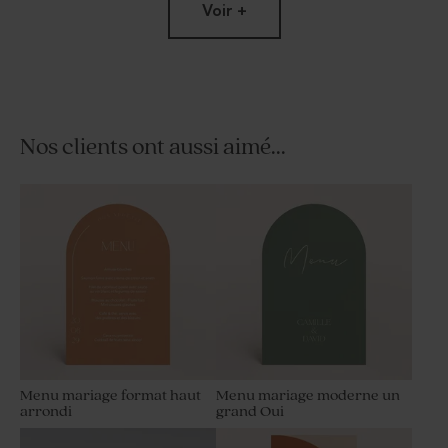
Voir +
Nos clients ont aussi aimé...
Habillage savon artisanal
Livret de messe mariage
eucalyptus
eucalyptus
Menu mariage format haut
Menu mariage moderne un
arrondi
grand Oui
Rond de serviette mariage
Étiquette bouteille de vin
eucalyptus
mariage eucalyptus