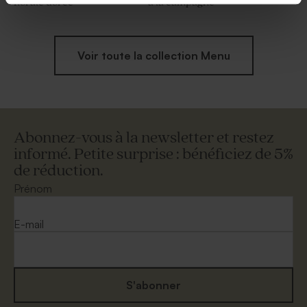
florale dorée
à la campagne
Voir toute la collection Menu
Abonnez-vous à la newsletter et restez
informé. Petite surprise : bénéficiez de 5%
de réduction.
Prénom
E-mail
S'abonner