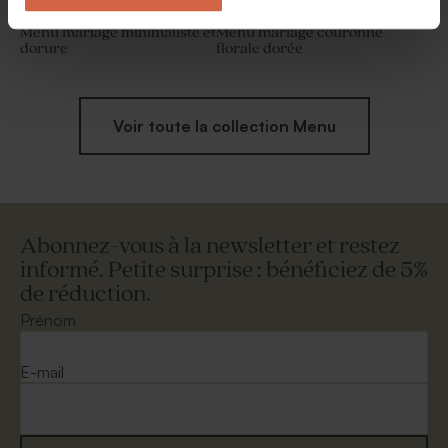
Menu mariage minimaliste et
Menu mariage couronne
dorure
florale dorée
Voir toute la collection Menu
Abonnez-vous à la newsletter et restez
informé. Petite surprise : bénéficiez de 5%
de réduction.
Prénom
E-mail