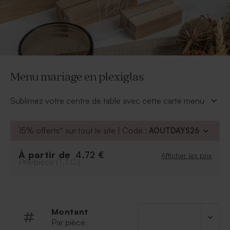
Menu mariage en plexiglas
Sublimez votre centre de table avec cette carte menu
mariage en plexiglas.
À personnaliser
:
15% offerts* sur tout le site | Code :
AOUTDAYS26
Texte
À partir de
4,72 €
Afficher les prix
Prix/pièce (T.T.C.)
À retenir
:
Couleur de police uniquement disponible en
blanc
Support en bois vendu séparément
Montant
Par pièce