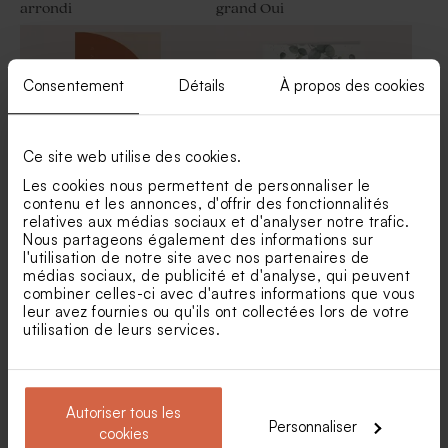
arrondi
grand Oui
Porte clé invités mariage en
Fleurs séchées mariage -
macramé
Lagurus blanc
Consentement
Détails
À propos des cookies
Ce site web utilise des cookies.
Les cookies nous permettent de personnaliser le
contenu et les annonces, d'offrir des fonctionnalités
relatives aux médias sociaux et d'analyser notre trafic.
Carte menu mariage
Menu mariage fleurs
Nous partageons également des informations sur
terracotta graphique
eucalyptus et dorure
l'utilisation de notre site avec nos partenaires de
Savon artisanal mariage
Pot en verre strié mariage
médias sociaux, de publicité et d'analyse, qui peuvent
senteur Fraîcheur
couvercle en bois gravé
combiner celles-ci avec d'autres informations que vous
leur avez fournies ou qu'ils ont collectées lors de votre
utilisation de leurs services.
Autoriser tous les
Personnaliser
cookies