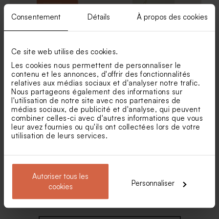
Consentement
Détails
À propos des cookies
Ce site web utilise des cookies.
Les cookies nous permettent de personnaliser le
Carte menu mariage
Menu mariage Oui pour la
terracotta graphique
vie
contenu et les annonces, d'offrir des fonctionnalités
Savon artisanal mariage
Savon artisanal rond
relatives aux médias sociaux et d'analyser notre trafic.
rose clair - gravure prénoms
mariage - fleurs hibiscus
Nous partageons également des informations sur
- hibiscus
l'utilisation de notre site avec nos partenaires de
médias sociaux, de publicité et d'analyse, qui peuvent
combiner celles-ci avec d'autres informations que vous
leur avez fournies ou qu'ils ont collectées lors de votre
utilisation de leurs services.
Autoriser tous les
Personnaliser
Menu mariage couronne
Menu mariage un week-end
cookies
florale dorée
à la campagne