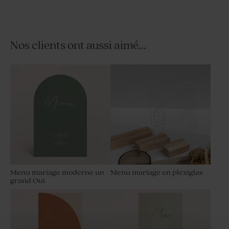
Nos clients ont aussi aimé...
Savon artisanal mariage
Tube à bulles mariage rose
senteur Fleur Hibiscus
Menu mariage moderne un
Menu mariage en plexiglas
grand Oui
Dragées mariage cuivre 1 kg
Dragées mariage nude 1 kg (±
(± 1120 ex)
240 ex)