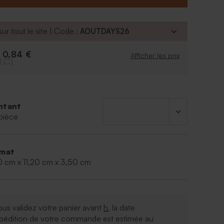
ce : 50ml
ur tout le site | Code :
AOUTDAYS26
bulles est livré avec le contenu à l'intérieur.
le est équipé d'un jeu de bille intégré sur le
0,84 €
e
Afficher les prix
T.C.)
te personnalisable est à commander séparément
etirer l'étiquette de la composition du produit avant
votre sticker personnalisé
ntant
pièce
mat
0 cm x 11,20 cm x 3,50 cm
ous validez votre panier avant
h
, la date
xpédition de votre commande est estimée au