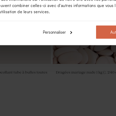
euvent combiner celles-ci avec d'autres informations que vous le
tilisation de leurs services.
e à bulles mariage pampa
Sticker autocollant tube à bulles 
Personnaliser
Aut
collant tube à bulles toutes
Dragées mariage nude 1 kg (± 240 