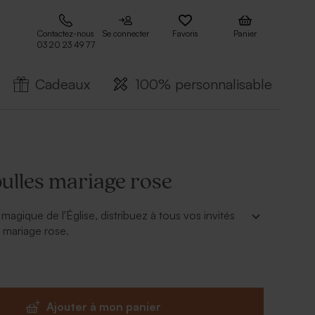
Contactez-nous
Se connecter
Favoris
Panier
03 20 23 49 77
Cadeaux
100% personnalisable
ulles mariage rose
magique de l'Église, distribuez à tous vos invités
s mariage rose.
 personnaliser avec nos stickers prévus à cet effet
e aussi unique que votre mariage ! Inscrivez vos
 la date de votre cérémonie avec la police
otre choix. Vos proches pourront le garder
Ajouter à mon panier
même après le grand jour.