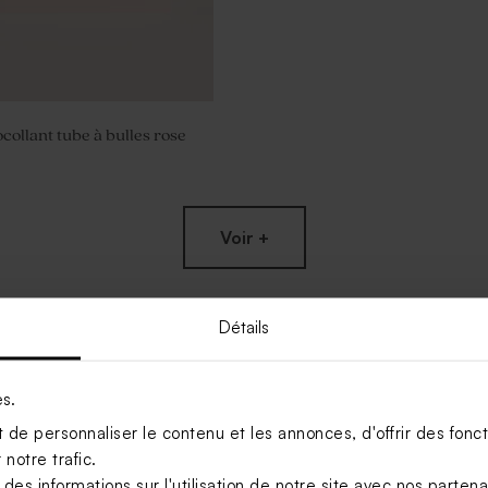
collant tube à bulles rose
Voir +
Détails
es.
de personnaliser le contenu et les annonces, d'offrir des foncti
notre trafic.
s informations sur l'utilisation de notre site avec nos parten