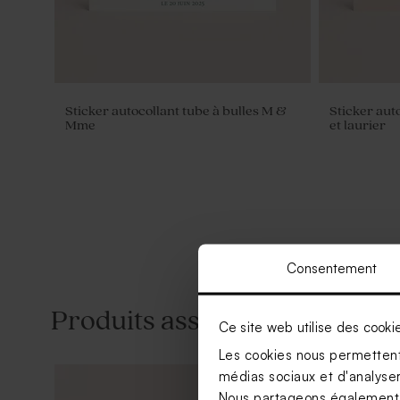
Sticker autocollant tube à bulles M &
Sticker auto
Mme
et laurier
Consentement
Produits associés
Ce site web utilise des cooki
Les cookies nous permettent 
médias sociaux et d'analyser 
Nous partageons également de