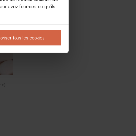
ur avez fournies ou qu'ils
photo
Stickers tube à bulle nom des mariés
oriser tous les cookies
ex)