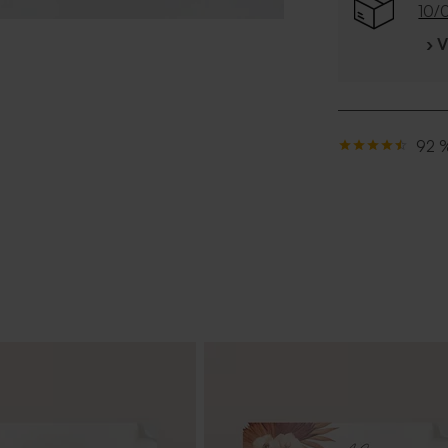
10/
› 
92 %