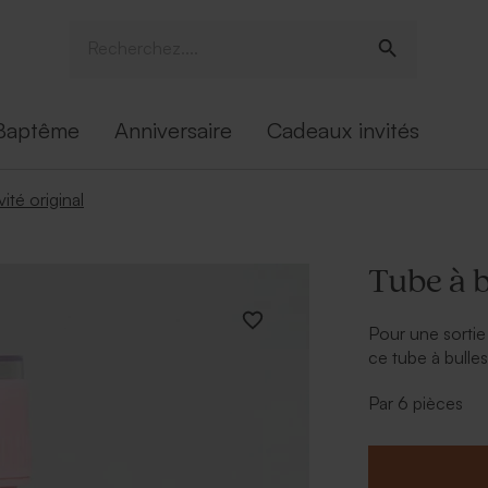
Baptême
Anniversaire
Cadeaux invités
ité original
Tube à b
Pour une sortie 
ce tube à bulle
Vous pourrez le
Par 6 pièces
afin de le rendr
deux prénoms et
d'écriture de v
précieusement 