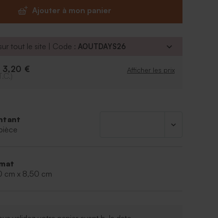
ique en bois, vous pourrez remplir ce souvenir
Ajouter à mon panier
iquide, sel de bain ou douces sucreries.
ex
 40 ml
ur tout le site | Code :
AOUTDAYS26
3,20 €
e
Afficher les prix
T.C.)
ntant
pièce
mat
0 cm x 8,50 cm