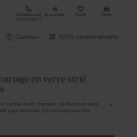
Contactez-nous
Se connecter
Favoris
Panier
03 20 23 49 77
Cadeaux
100% personnalisable
ariage en verre strié
a
un cadeau invité charmant, ce flacon en verre
 allié pour remercier vos convives pour leur
au et bons moments partagés.
ême orner ce contenant d'une étiquette mariage
de vos prénoms de jeunes mariés. Grâce à son