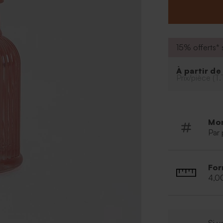
bouchon hermét
de mariage de l
* Vendu par 12 
* Contenance :
15% offerts* s
À partir d
Prix/pièce (T.
Mo
Par 
For
4,0