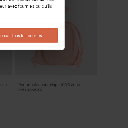
ur avez fournies ou qu'ils
ban
Moulin à vent mariage rose et son
crayon personnalisable
oriser tous les cookies
rose
Pochon tissu mariage 100% coton -
rose poudré