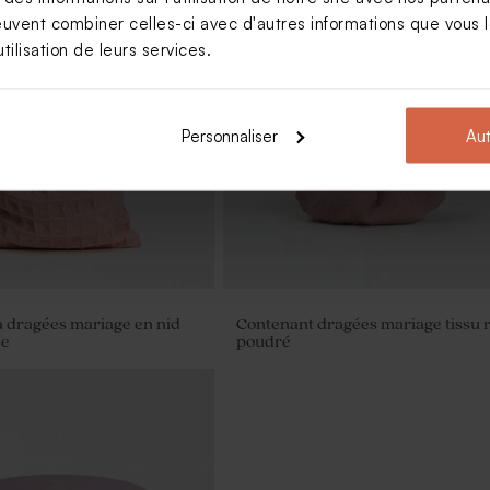
euvent combiner celles-ci avec d'autres informations que vous le
tilisation de leurs services.
e parfum mariage rose
Crayon en bois mariage et son ru
en velours rose
Personnaliser
Aut
 dragées mariage en nid
Contenant dragées mariage tissu 
se
poudré