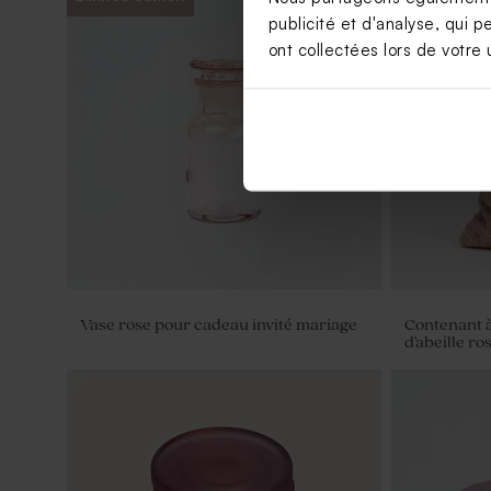
publicité et d'analyse, qui p
ont collectées lors de votre u
Savon artisanal mariage senteur Fleur
Diffuseur d
Hibiscus
Vase rose pour cadeau invité mariage
Contenant à
d'abeille ro
Bougie mariage arc-en-ciel rose