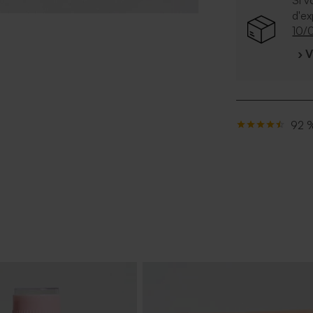
Si v
d'e
10/
› 
92 %