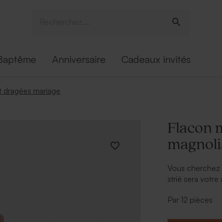
Baptême
Anniversaire
Cadeaux invités
 dragées mariage
Flacon m
magnoli
Vous cherchez 
strié sera votre
présence, cade
Par 12 pièces
Vous pourrez m
personnalisée 