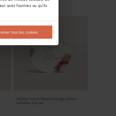
ur avez fournies ou qu'ils
oriser tous les cookies
hème
Rond de serviette mariage palais
bohème
Sticker autocollant mariage palais
bohème 4,4 cm