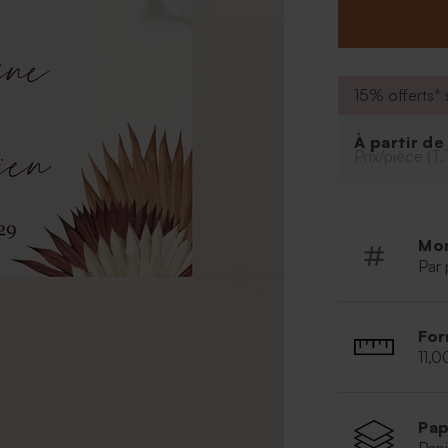
unique.
Le produit est 
15% offerts* s
À partir d
Prix/pièce (T.
Mo
Par 
For
11,
Pap