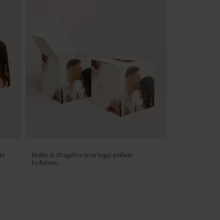
is
Boite à dragées mariage palais
bohème