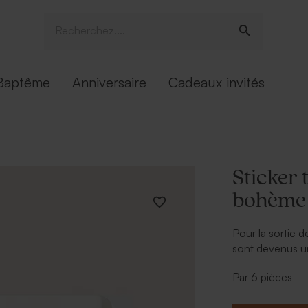
Baptême
Anniversaire
Cadeaux invités
Sticker 
bohème
Pour la sortie d
sont devenus un
beauté, ils lais
Par 6 pièces
sticker tube à b
personnalisatio