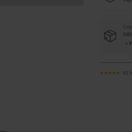
Papi
Com
mê
› 
92 %