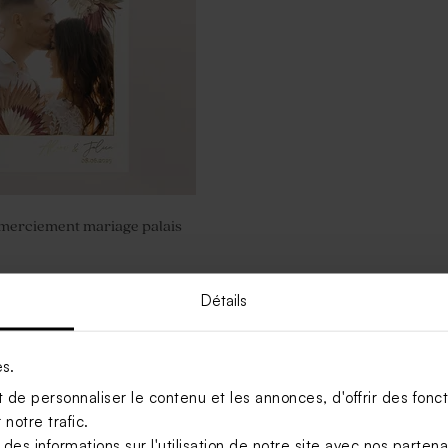
emerciement mariage palais
Détails
Voir +
es.
de personnaliser le contenu et les annonces, d'offrir des foncti
notre trafic.
s informations sur l'utilisation de notre site avec nos parten