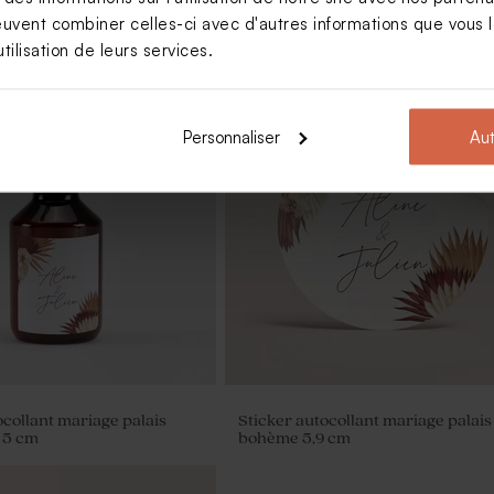
euvent combiner celles-ci avec d'autres informations que vous le
tilisation de leurs services.
Personnaliser
Aut
te mariage palais bohème
Marque-place mariage palais bo
ocollant mariage palais
Sticker autocollant mariage palais
 5 cm
bohème 5,9 cm