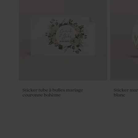
Tube à bulles mariage
Pompe à sa
Sticker tube à bulles mariage
Sticker mar
couronne bohème
blanc