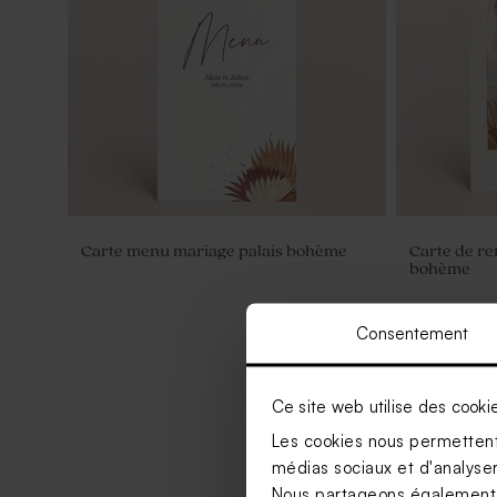
Carte menu mariage palais bohème
Carte de r
bohème
Consentement
Ce site web utilise des cooki
Les cookies nous permettent 
médias sociaux et d'analyser 
Nous partageons également de