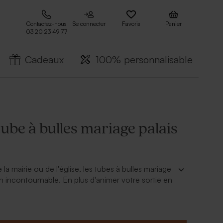
Contactez-nous
Se connecter
Favoris
Panier
03 20 23 49 77
Cadeaux
100% personnalisable
tube à bulles mariage palais
e la mairie ou de l'église, les tubes à bulles mariage
 incontournable. En plus d'animer votre sortie en
seront un doux souvenir à vos invités grâce au
ulles mariage palais bohème. En effet, grâce à sa
n, vous offrirez un petit souvenir de mariage