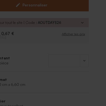
Personnaliser
commercialisé séparément du sticker.
ur tout le site | Code :
AOUTDAYS26
0,67 €
e
Afficher les prix
T.C.)
ntant
pièce
mat
00 cm x 6,60 cm
ier