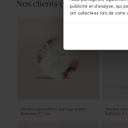
Nos clients ont aussi aimé...
publicité et d'analyse, qui p
ont collectées lors de votre u
Habillage savon artisanal palais
Save the da
bohème
Sticker autocollant mariage palais
Sticker aut
bohème 3,7 cm
bohème 5 x