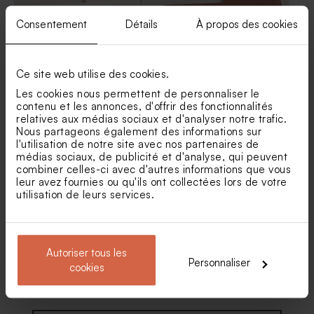
Consentement
Détails
À propos des cookies
Ce site web utilise des cookies.
Les cookies nous permettent de personnaliser le
Marque place mariage
Marque place mariage Melle
minimaliste chic et dorure
Papeterie
contenu et les annonces, d'offrir des fonctionnalités
Sticker autocollant mariage
Habillage savon artisanal
relatives aux médias sociaux et d'analyser notre trafic.
palais bohème 5 x 5 cm
palais bohème
Nous partageons également des informations sur
l'utilisation de notre site avec nos partenaires de
médias sociaux, de publicité et d'analyse, qui peuvent
combiner celles-ci avec d'autres informations que vous
leur avez fournies ou qu'ils ont collectées lors de votre
utilisation de leurs services.
Autoriser tous les
Personnaliser
Marque-pace rond mariage
Marque place mariage fleurs
cookies
couronne exotique
éparses