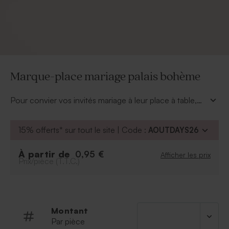
Marque-place mariage palais bohème
Pour convier vos invités mariage à leur place à table,
disposez un marque-place mariage palais bohème
pour les guider. Vous aurez la possibilité de
15% offerts* sur tout le site | Code :
AOUTDAYS26
personnaliser le marque-place avec une petit mot à
l'attention de vos invités. Ou tout simplement, vous
À partir de
0,95 €
Afficher les prix
pourrez opter pour la simplicité en inscrivant à la main
Prix/pièce (T.T.C.)
chaque prénom d'invité avec une jolie écriture.
Montant
Par pièce