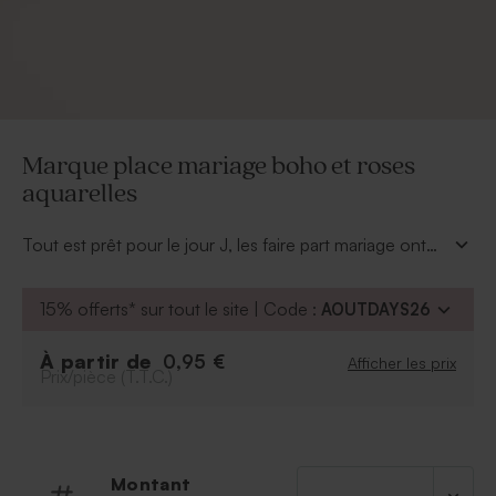
Marque place mariage boho et roses
aquarelles
Tout est prêt pour le jour J, les faire part mariage ont
été envoyés et vos proches ont répondu présents à
votre invitation. Maintenant il est temps de penser à
15% offerts* sur tout le site | Code :
AOUTDAYS26
votre décoration de table de fête car chaque détail a
son importance. Afin que chaque convive soit assis à
À partir de
0,95 €
Afficher les prix
la place que vous lui avez dédiée, ce
marque place
Prix/pièce (T.T.C.)
mariage boho et roses aquarelles
romantique sera
parfait. A vous d'y ajouter de votre plus belle écriture,
le prénom de chaque invité.
Montant