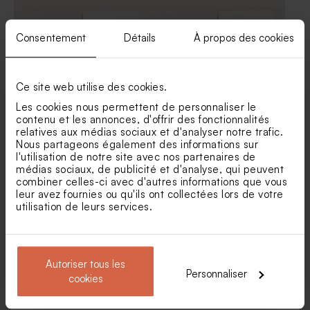
Consentement
Détails
À propos des cookies
Ce site web utilise des cookies.
Les cookies nous permettent de personnaliser le
contenu et les annonces, d'offrir des fonctionnalités
Marque place mariage fleurs
Marque place mariage floral
relatives aux médias sociaux et d'analyser notre trafic.
éparses
charme d'antan
Nous partageons également des informations sur
Carte d'invitation mariage
Savon artisanal mariage
l'utilisation de notre site avec nos partenaires de
boho et roses aquarelles
senteur Fleur Hibiscus
médias sociaux, de publicité et d'analyse, qui peuvent
combiner celles-ci avec d'autres informations que vous
leur avez fournies ou qu'ils ont collectées lors de votre
utilisation de leurs services.
Autoriser tous les
Personnaliser
cookies
Marque place mariage hiver
Marque place mariage floral
initiales et lettres dorées
doré