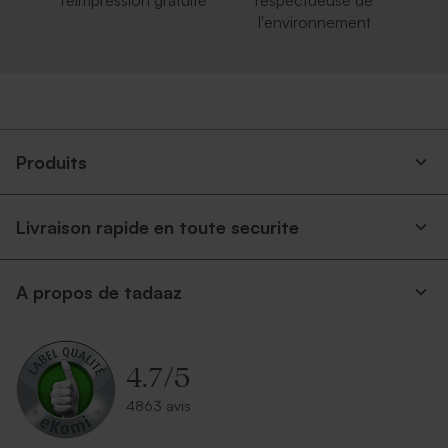
réimpression gratuite
respectueuse de
l'environnement
Produits
Livraison rapide en toute securite
A propos de tadaaz
4.7
/
5
4863 avis