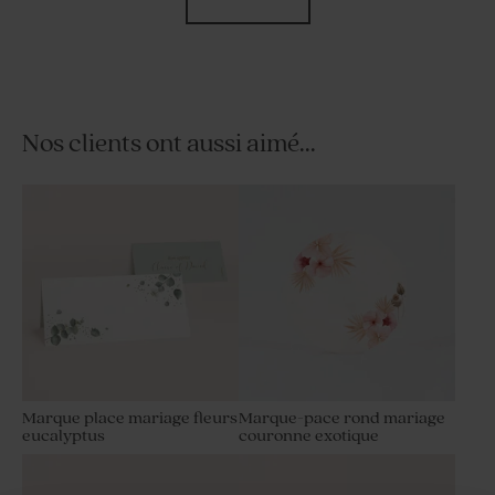
Nos clients ont aussi aimé...
Menu mariage boho roses
Menu mariage roses en
aquarelles et dorure
aquarelle
Marque place mariage fleurs
Marque-pace rond mariage
eucalyptus
couronne exotique
Carte remerciement
Carte remerciement
mariage boho et roses
mariage roses en aquarelle
aquarelles
et photo