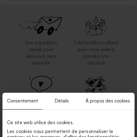
Une expédition
2 échantillons offerts
rapide pour
pour vous aider à
découvrir sans
prendre une
attendre
décision
Consentement
Détails
À propos des cookies
Soyez pleinement
Engagement éco-
Satisfait ou
responsable : une
bénéficiez d'une
impression
réimpression gratuite
respectueuse de
Ce site web utilise des cookies.
l'environnement
Les cookies nous permettent de personnaliser le
contenu et les annonces, d'offrir des fonctionnalités