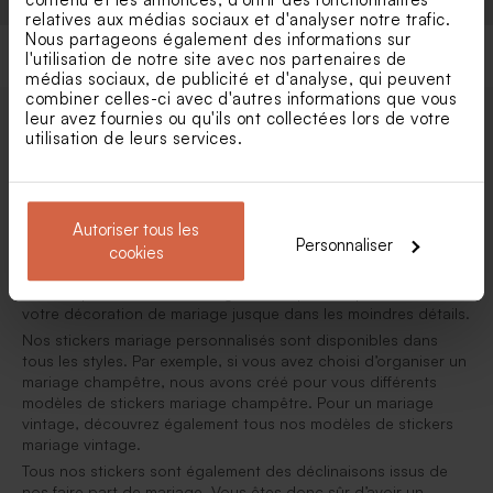
relatives aux médias sociaux et d'analyser notre trafic.
Nous partageons également des informations sur
l'utilisation de notre site avec nos partenaires de
médias sociaux, de publicité et d'analyse, qui peuvent
combiner celles-ci avec d'autres informations que vous
leur avez fournies ou qu'ils ont collectées lors de votre
utilisation de leurs services.
Stickers mariage
Vos stickers mariage à personnaliser
Autoriser tous les
Vous avez choisi vos
faire part mariage
en lien avec votre
Personnaliser
thème de mariage, et vous souhaitez suivre cette logique avec
cookies
vos
enveloppes mariage
ou vos
cadeaux invités mariage
? Les
stickers personnalisés mariage seront parfaits pour sublimer
votre décoration de mariage jusque dans les moindres détails.
Nos stickers mariage personnalisés sont disponibles dans
tous les styles. Par exemple, si vous avez choisi d’organiser un
mariage champêtre, nous avons créé pour vous différents
modèles de stickers mariage champêtre. Pour un mariage
vintage, découvrez également tous nos modèles de stickers
mariage vintage.
Tous nos stickers sont également des déclinaisons issus de
nos faire part de mariage. Vous êtes donc sûr d’avoir un