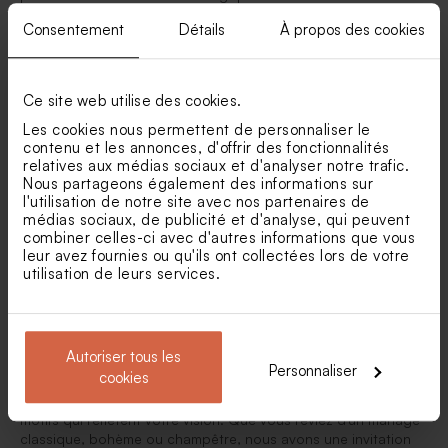
Les Premières Étapes : Save the Date et
Consentement
Détails
À propos des cookies
Invitations
Save the Date Mariage
Ce site web utilise des cookies.
Le voyage vers votre grand jour commence avec l'envoi des
Les cookies nous permettent de personnaliser le
save the date mariage. Ces cartes permettent à vos invités de
contenu et les annonces, d'offrir des fonctionnalités
réserver la date de votre
mariage
bien à l'avance. Chez
relatives aux médias sociaux et d'analyser notre trafic.
Tadaaz, nous proposons une variété de designs pour que
Nous partageons également des informations sur
vous puissiez choisir celui qui correspond le mieux à votre
l'utilisation de notre site avec nos partenaires de
thème de votre mariage et à votre style. Que vous optiez pour
médias sociaux, de publicité et d'analyse, qui peuvent
un design élégant, rustique ou moderne, notre collection de
combiner celles-ci avec d'autres informations que vous
save the date mariage
est conçue pour impressionner dès le
leur avez fournies ou qu'ils ont collectées lors de votre
premier coup d'œil.
utilisation de leurs services.
Carton d'Invitation Mariage
Une fois la date réservée, l'étape suivante est l'envoi des
cartes d'invitation mariage.
Cette pièce maîtresse de la
Autoriser tous les
papeterie de mariage donne le ton de votre événement. Nos
Personnaliser
cookies
invitations de mariage sont personnalisables, vous permettant
de choisir les couleurs, la mise en page, les polices et les
motifs qui reflètent votre vision. Que vous rêviez d'un mariage
classique, bohème ou champêtre, nous avons une invitation