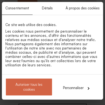
épais
Consentement
Détails
À propos des cookies
Ce site web utilise des cookies.
Les cookies nous permettent de personnaliser le
Carte menu mariage
Menu mariage fleurs
terracotta graphique
eucalyptus et dorure
contenu et les annonces, d'offrir des fonctionnalités
relatives aux médias sociaux et d'analyser notre trafic.
Faire part mariage un grand
Faire part mariage pochette
Nous partageons également des informations sur
Oui papier épais
photo et prénoms sur calque
l'utilisation de notre site avec nos partenaires de
médias sociaux, de publicité et d'analyse, qui peuvent
combiner celles-ci avec d'autres informations que vous
leur avez fournies ou qu'ils ont collectées lors de votre
utilisation de leurs services.
Autoriser tous les
Personnaliser
Menu mariage couronne
Menu mariage minimaliste et
cookies
florale dorée
dorure