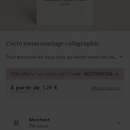
Carte menu mariage calligraphie
Pour annoncer les doux mets qui seront servis lors de
votre mariage minimaliste, n'oubliez pas de prévoir la
carte menu mariage calligraphie. Son élégance et la
15% offerts* sur tout le site | Code :
AOUTDAYS26
finesse de son design donneront le ton pour votre
menu d'exception !
À partir de
1,29 €
Afficher les prix
Personnalisez l'ensemble de votre menu mariage via
Prix/pièce (T.T.C.)
notre outil en ligne de manière très intuitive.
Montant
Par pièce