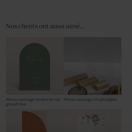
Nos clients ont aussi aimé...
Faire part mariage plexi typo
Faire part mariage plexi
élégante petit format
paysage et photo arrondie
Papier
épais
Menu mariage moderne un
Menu mariage en plexiglas
grand Oui
Faire part mariage papier
Faire part mariage calque et
épais paysage et photo
photo arrondie
arrondie
Papier