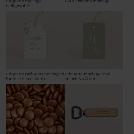
Étiquette mariage
Pot à crayons mariage
calligraphie
Etiquette personnalisée
Etiquette prénoms mariage
mariage photo romantique
fleurs blanches sur fond vert
Etiquette prénoms mariage à
Etiquette mariage fond
l'ombre des oliviers
coloré 3 x 5 cm
Etiquette prénoms mariage
Étiquette mariage terracotta
motif floral et papier naturel
graphique