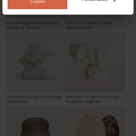
cookies
Étui à dragées mariage en
Boîte en velours ronde
velour et initiales
mariage sable
Décapsuleur en bois
Etiquette ronde en cuir pour
mariage prénoms mariés
cadeau invité mariage
Contenant dragées mariage
Pochon à dragées mariage
tissu ivoire
broderie anglaise
Yoyo en bois mariage
Etiquette large en cuir -
cadeau invité mariage