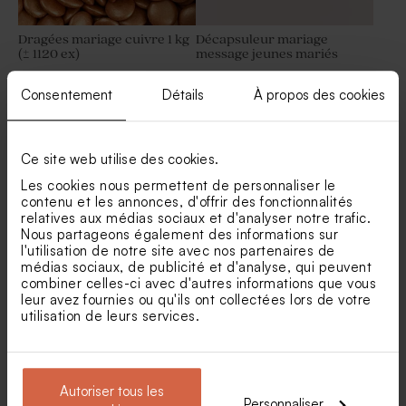
Dragées mariage cuivre 1 kg
Décapsuleur mariage
(± 1120 ex)
message jeunes mariés
Consentement
Détails
À propos des cookies
Voir +
Ce site web utilise des cookies.
Les cookies nous permettent de personnaliser le
contenu et les annonces, d'offrir des fonctionnalités
relatives aux médias sociaux et d'analyser notre trafic.
Nous partageons également des informations sur
Nos clients ont aussi aimé...
l'utilisation de notre site avec nos partenaires de
médias sociaux, de publicité et d'analyse, qui peuvent
combiner celles-ci avec d'autres informations que vous
Jeu de dominos en bois
Stylo personnalisé en bois
mariage texte et coeurs
mariage
leur avez fournies ou qu'ils ont collectées lors de votre
utilisation de leurs services.
Autoriser tous les
Personnaliser