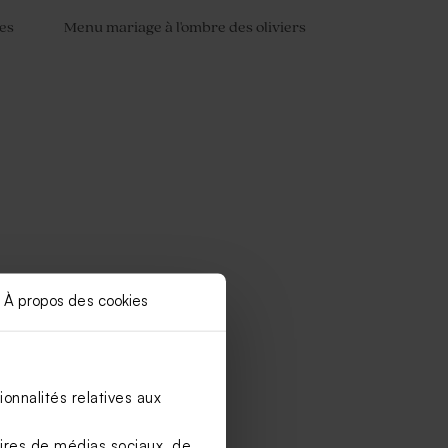
des
Menu mariage à l'ombre des oliviers
À propos des cookies
onnalités relatives aux
aires de médias sociaux, de