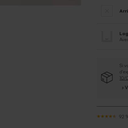
Arr
Log
Ave
Si v
d'e
10/
› 
92 %