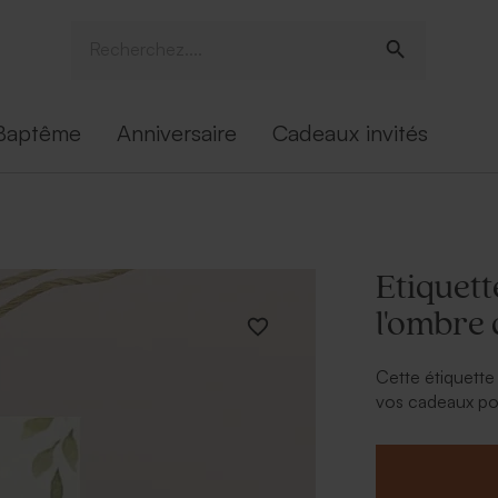
Baptême
Anniversaire
Cadeaux invités
Etiquet
l'ombre 
Cette étiquett
vos cadeaux pou
de votre union.
* Cordelette na
* Cadeau invit