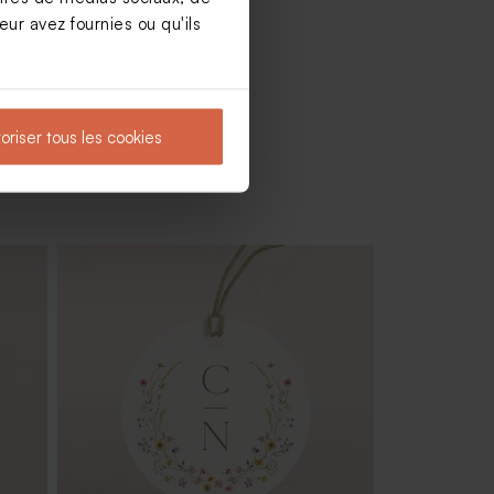
ur avez fournies ou qu'ils
oriser tous les cookies
es
Rond de service mariage à l'ombre des
oliviers