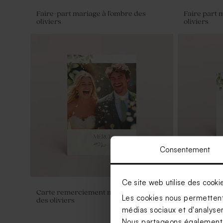
Faire-part mariage à l'ombre des
Faire part 
oliviers
oliviers
Consentement
Ce site web utilise des cooki
Carte remerciement mariage à l'ombre
Carte d'invi
Les cookies nous permettent 
des oliviers
des oliviers
médias sociaux et d'analyser 
Nous partageons également de