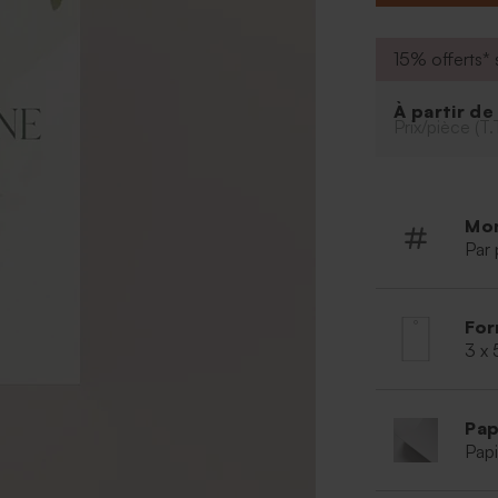
15% offerts* s
À partir d
Prix/pièce (T.
Mo
Par 
For
3 x
Pap
Papi