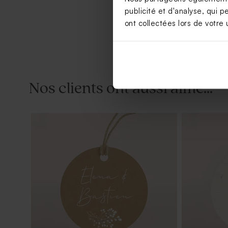
publicité et d'analyse, qui p
ont collectées lors de votre u
Nos clients ont aussi aimé...
Sticker mariage autocollant à l'ombre
Save the da
des oliviers
oliviers