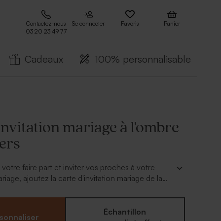
Contactez-nous
Se connecter
Favoris
Panier
03 20 23 49 77
Cadeaux
100% personnalisable
invitation mariage à l'ombre
iers
otre faire part et inviter vos proches à votre
iage, ajoutez la carte d'invitation mariage de la
ombre des oliviers'. Sur cette carte de réception
élégance et finesse, vous y indiquerez tous les
vier vos proches au diner à l'issue de la
Échantillon
sonnaliser