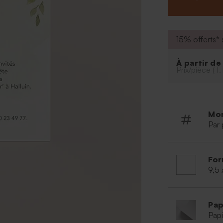
célébration. Po
vous vous laisse
15% offerts* s
À partir d
Prix/pièce (T.
Mo
Par 
For
9,5 
Pap
Papi