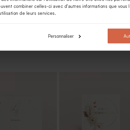
euvent combiner celles-ci avec d'autres informations que vous le
tilisation de leurs services.
Voir +
Personnaliser
Aut
te mariage à l'ombre des
Marque place mariage à l'ombre d
oliviers