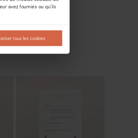
ur avez fournies ou qu'ils
oriser tous les cookies
es
Rond de service mariage à l'ombre des
oliviers