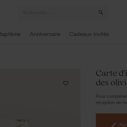
Baptême
Anniversaire
Cadeaux invités
Carte d'
des oliv
Pour compléter v
réception de mar
collection 'A l'
mariage alliant 
détails pour con
Per