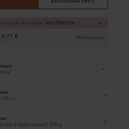
ur cela, rendez-vous dans notre outil en ligne où
personnalisé offert
rez guider par les étapes.
ur tout le site | Code :
AOUTDAYS26
0,77 €
e
Afficher les prix
T.C.)
ntant
pièce
mat
x 9,5 cm
ier
er mat à légère texture | 300 g