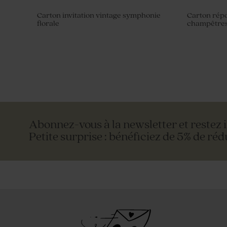
Carton invitation vintage symphonie
Carton répo
florale
champêtre
Abonnez-vous à la newsletter et restez 
Petite surprise : bénéficiez de 5% de réd