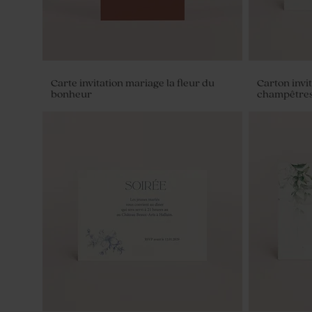
Carte invitation mariage la fleur du
Carton invi
bonheur
champêtre
Paillettes de savon - Cadeau invité
Tube à bull
mariage