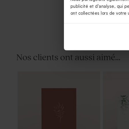
publicité et d'analyse, qui p
ont collectées lors de votre u
Nos clients ont aussi aimé...
Etiquette prénoms mariage à l'ombre
Save the da
des oliviers
oliviers