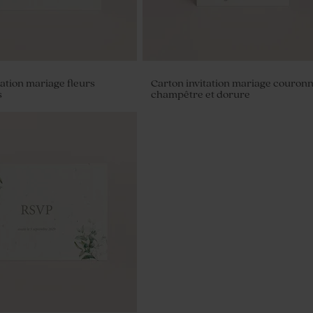
tation mariage fleurs
Carton invitation mariage couron
s
champêtre et dorure
es mariage vert eucalyptus