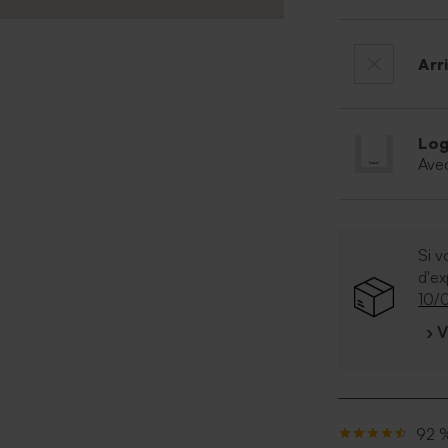
Arr
Log
Ave
Si v
d'e
10/
› 
92 %