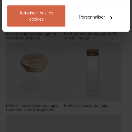
Autoriser tous les
Personnaliser
cookies
Étui à dragées mariage en
Pochon tissu mariage 100%
velour et initiales
coton - beige
Fleurs séchées mariage -
Vaporisateur parfum en
Lagurus blanc
verre vide mariage
Pot en verre strié mariage
Fiole en verre mariage
couvercle en bois gravé
Nougat mariage goût vanille 1
Dragées mariage amande –
kg (± 70 ex)
blanches brillantes - 1kg