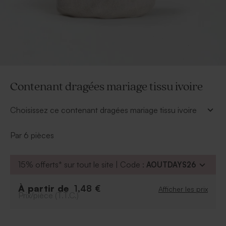
Contenant dragées mariage tissu ivoire
Choisissez ce contenant dragées mariage tissu ivoire
pour vos cadeaux invités mariage. Vos invités pourront
repartir avec et conserver en souvenir de cette belle
Par 6 pièces
journée
À retenir :
15% offerts* sur tout le site | Code :
AOUTDAYS26
Il est conseillé d'emballer 15 dragées par
contenant.
À partir de
1,48 €
Afficher les prix
Prix/pièce (T.T.C.)
Format : 20 x 20 cm
Livré par 6ex
Dragées vendus séparément