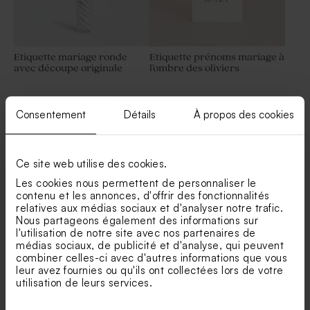
Etiquette mariage ronde
Etiquette prénoms mariage à
avec découpe originale
l'ombre des oliviers
Consentement
Détails
À propos des cookies
Voir +
Ce site web utilise des cookies.
Les cookies nous permettent de personnaliser le
contenu et les annonces, d'offrir des fonctionnalités
relatives aux médias sociaux et d'analyser notre trafic.
Nos clients ont aussi aimé...
Nous partageons également des informations sur
l'utilisation de notre site avec nos partenaires de
Bougie en verre mariage et
Porte clé invités mariage en
médias sociaux, de publicité et d'analyse, qui peuvent
liège
macramé
combiner celles-ci avec d'autres informations que vous
leur avez fournies ou qu'ils ont collectées lors de votre
utilisation de leurs services.