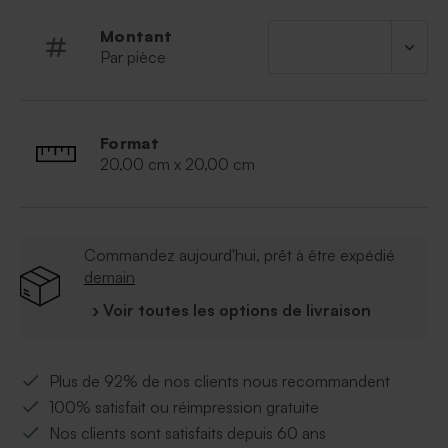
Personnalisez-le avec une étiquette nominative
Cordelette non fournie (fournie avec les
Montant
étiquettes nominatives)
Par pièce
Utilisez de préférence un sachet mica alimentaire
pour emballer les bonbons au préalable
Format
20,00 cm x 20,00 cm
Commandez aujourd'hui, prêt à être expédié
demain
› Voir toutes les options de livraison
Plus de 92% de nos clients nous recommandent
100% satisfait ou réimpression gratuite
Nos clients sont satisfaits depuis 60 ans