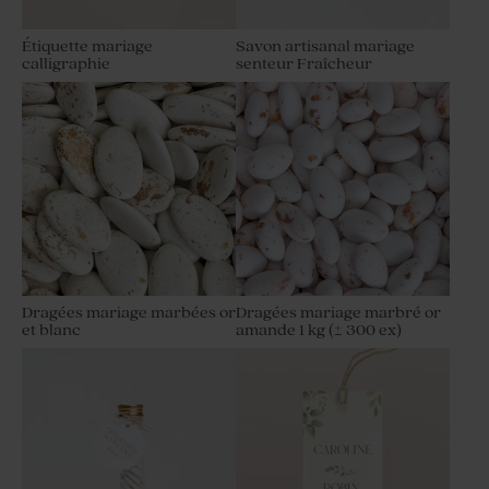
Étiquette mariage
Savon artisanal mariage
calligraphie
senteur Fraîcheur
Etiquette personnalisée
Étiquette mariage couronne
mariage rayures bleues et
de fleurs hivernales
citrons
Dragées mariage marbées or
Dragées mariage marbré or
et blanc
amande 1 kg (± 300 ex)
Étiquette mariage prénoms
Étiquette mariage hiver
dorés
initiales et lettres dorées