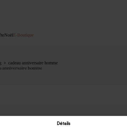
ête
Noël
E-Boutique
g
cadeau anniversaire homme
u anniversaire homme
Détails