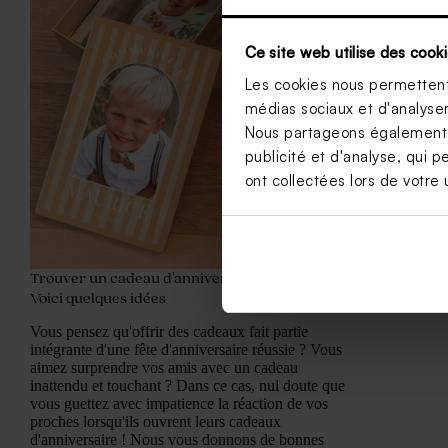
Ce site web utilise des cooki
Les cookies nous permettent 
médias sociaux et d'analyser 
Nous partageons également de
publicité et d'analyse, qui p
ont collectées lors de votre u
Trouver un cadeau d’anniversaire original ?
Voici quelques idées
Vous pensez qu'offrir des cadeaux fait partie
intégrante d'une fête d'anniversaire réussie ? Vous
aimez surprendre vos amis avec un cadeau
inattendu et touchant ? Dans ce cas, nul doute que
vous guettez avec impatience la réaction de vos
proches lorsqu'ils ouvrent leurs cadeaux
d'anniversaire ! Nous vous donnons de bonnes