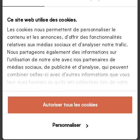
Ce site web utilise des cookies.
Les cookies nous permettent de personnaliser le
contenu et les annonces, d'offrir des fonctionnalités
relatives aux médias sociaux et d'analyser notre trafic.
Nous partageons également des informations sur
l'utilisation de notre site avec nos partenaires de
médias sociaux, de publicité et d'analyse, qui peuvent
Faire-part mariage champêtre : comment le faire
combiner celles-ci avec d'autres informations que vous
soi même ?
leur avez fournies ou qu'ils ont collectées lors de votre
Créez un mariage unique à faire soi même avec un
utilisation de leurs services.
thème champêtre ! Dans quelques mois, vous
épouserez votre moitié. Pour ce grand jour, c’est
décidé, vous souhaitez mettre en avant la nature et la
Autoriser tous les cookies
simplicité en organisant un mariage…
Iris
24 mai 2024
Personnaliser