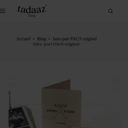
Passer
au
contenu
Accueil
Blog
faire-part PACS original
faire-part PACS original