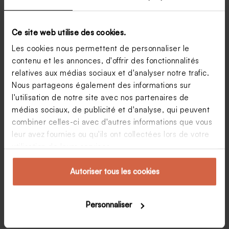
Ce site web utilise des cookies.
Les cookies nous permettent de personnaliser le
contenu et les annonces, d'offrir des fonctionnalités
relatives aux médias sociaux et d'analyser notre trafic.
Nous partageons également des informations sur
l'utilisation de notre site avec nos partenaires de
médias sociaux, de publicité et d'analyse, qui peuvent
Mariage de star : pourquoi cela nous fait-il tant
combiner celles-ci avec d'autres informations que vous
rêver ?
leur avez fournies ou qu'ils ont collectées lors de votre
Entre fascination, envie et curiosité, d’où vient cet
utilisation de leurs services.
engouement pour le mariage de star ? La vie des
stars a toujours fasciné les gens, alors que dire de
leur union ? En effet, le mariage de star est un des
Autoriser tous les cookies
sujets…
Virginie
14 septembre 2017
Personnaliser