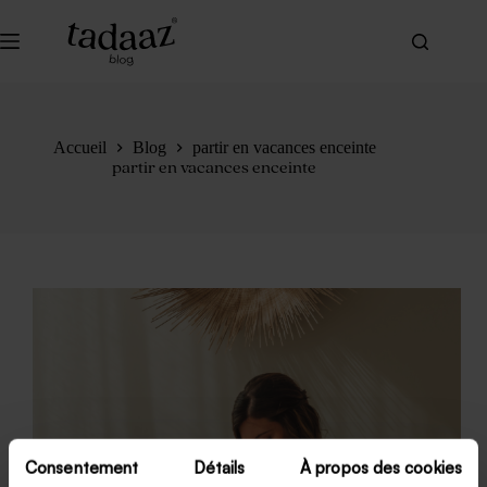
Passer
au
contenu
Accueil
Blog
partir en vacances enceinte
partir en vacances enceinte
Consentement
Détails
À propos des cookies