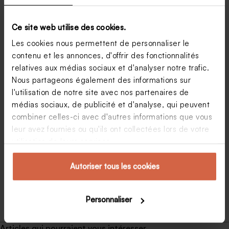
Ce site web utilise des cookies.
Les cookies nous permettent de personnaliser le
contenu et les annonces, d'offrir des fonctionnalités
relatives aux médias sociaux et d'analyser notre trafic.
Nous partageons également des informations sur
l'utilisation de notre site avec nos partenaires de
médias sociaux, de publicité et d'analyse, qui peuvent
Comment s’organiser pour un Baby Moon ?
combiner celles-ci avec d'autres informations que vous
leur avez fournies ou qu'ils ont collectées lors de votre
Vous allez me dire : qu’est ce que le Baby Moon ?
Très répandu en Amérique où beaucoup y ont déjà
utilisation de leurs services.
adhéré, c’est en quelque sorte une lune de miel avant
l’arrivée de bébé. De quoi faire une pause avant la
Autoriser tous les cookies
« tempête » qui…
Virginie
21 octobre 2016
Personnaliser
Articles qui pourraient vous intéresser