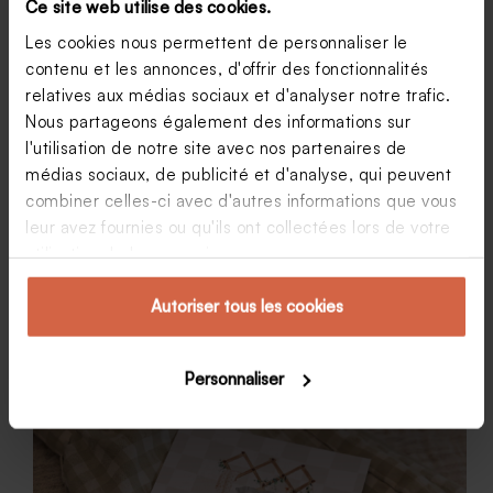
Ce site web utilise des cookies.
50 prénoms garçon originaux à découvrir
Les cookies nous permettent de personnaliser le
absolument
contenu et les annonces, d'offrir des fonctionnalités
Si vous privilégiez un prénom original pour votre
relatives aux médias sociaux et d'analyser notre trafic.
garçon, vous pourrez choisir entre : Trouver un
Nous partageons également des informations sur
prénom pour son petit garçon est le début d’une
l'utilisation de notre site avec nos partenaires de
longue et belle aventure. Une évidence pour certains
parents, le choix du prénom d’un bébé…
médias sociaux, de publicité et d'analyse, qui peuvent
Guide des prénoms
Iris
combiner celles-ci avec d'autres informations que vous
12 décembre 2025
leur avez fournies ou qu'ils ont collectées lors de votre
utilisation de leurs services.
Autoriser tous les cookies
Personnaliser