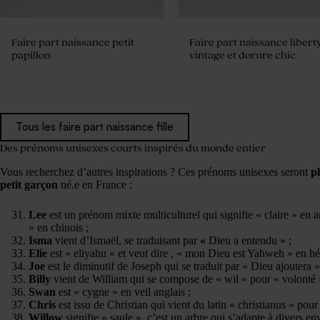
Faire part naissance petit
Faire part naissance libert
papillon
vintage et dorure chic
Tous les faire part naissance fille
Des prénoms unisexes courts inspirés du monde entier
Vous recherchez d’autres inspirations ? Ces prénoms unisexes seront
pl
petit garçon
né.e en France :
Lee
est un prénom mixte multiculturel qui signifie « claire » en a
» en chinois ;
Isma
vient d’Ismaël, se traduisant par
«
Dieu a entendu » ;
Elie
est « eliyahu » et veut dire , « mon Dieu est Yahweh » en hé
Joe
est le diminutif de Joseph qui se traduit par « Dieu ajoutera »
Billy
vient de William qui se compose de « wil » pour « volonté 
Swan
est « cygne » en veil anglais ;
Chris
est issu de Christian qui vient du latin « christianus » pour
Willow
signifie « saule », c’est un arbre qui s’adapte à divers env