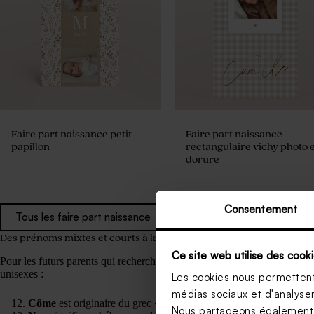
Faire part naissance petit
Faire part naissance
papillon
rectangulaire vichy photo e
dorure
Consentement
Tous les faire part naissance
Des prénoms mixtes et courts à la mode
Ce site web utilise des cooki
Pour les futurs parents qui recherchent un
prénom mixte tendance en
unisexes :
Les cookies nous permettent 
médias sociaux et d'analyser 
Côme
est originaire du grec « kosmos » pour « ordre » ou « beau
Nous partageons également de