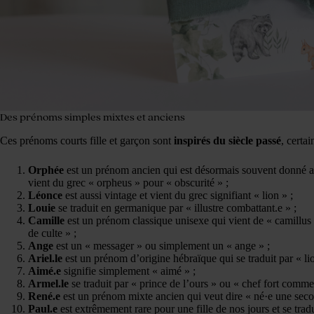
Des prénoms simples mixtes et anciens
Ces prénoms courts fille et garçon sont
inspirés du siècle passé
, certai
Orphée
est un prénom ancien qui est désormais souvent donné aux
vient du grec « orpheus » pour « obscurité » ;
Léonce
est aussi vintage et vient du grec signifiant « lion » ;
Louie
se traduit en germanique par « illustre combattant.e » ;
Camille
est un prénom classique unisexe qui vient de « camillus 
de culte » ;
Ange
est un « messager » ou simplement un « ange » ;
Ariel.le
est un prénom d’origine hébraïque qui se traduit par « li
Aimé.e
signifie simplement « aimé » ;
Armel.le
se traduit par « prince de l’ours » ou « chef fort comme
René.e
est un prénom mixte ancien qui veut dire « né·e une seco
Paul.e
est extrêmement rare pour une fille de nos jours et se tradui