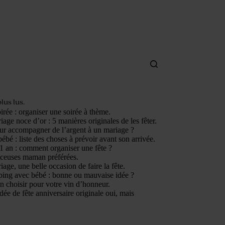
plus lus.
irée : organiser une soirée à thème.
age noce d’or : 5 manières originales de les fêter.
ur accompagner de l’argent à un mariage ?
ébé : liste des choses à prévoir avant son arrivée.
1 an : comment organiser une fête ?
nceuses maman préférées.
age, une belle occasion de faire la fête.
ping avec bébé : bonne ou mauvaise idée ?
n choisir pour votre vin d’honneur.
dée de fête anniversaire originale oui, mais