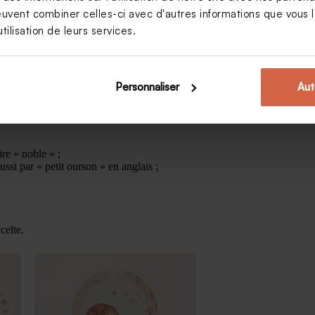
euvent combiner celles-ci avec d'autres informations que vous le
sse » ;
tilisation de leurs services.
;
ur « défendre » et « andros » pour « homme
Personnaliser
Aut
illustre combattant.e » ;
ire « noble » ;
ussi par « petit ourson » en anglais ;
celte.