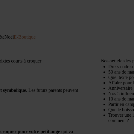
ête
Noël
E-Boutique
Nos articles les 
xtes courts à croquer
Dress code so
50 ans de mari
Quel texte po
Affaire pour b
Anniversaire 
et symbolique
. Les futurs parents peuvent
Nos 5 influe
10 ans de mari
Partir en cam
Quelle boisso
Trouver une i
comment ?
croquer pour votre petit ange
qui va