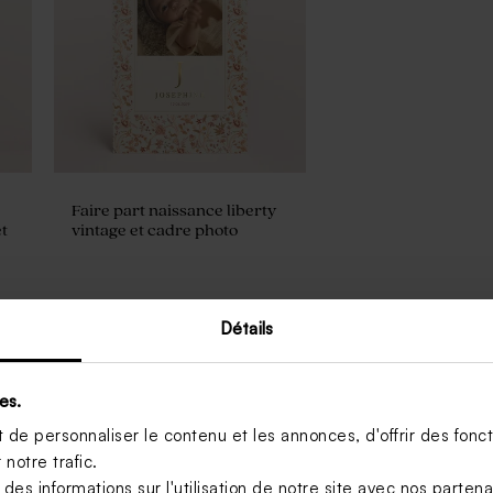
Faire part naissance liberty
t
vintage et cadre photo
Détails
es.
 France
, voici une liste de prénoms
de personnaliser le contenu et les annonces, d'offrir des foncti
notre trafic.
té » ;
s informations sur l'utilisation de notre site avec nos parten