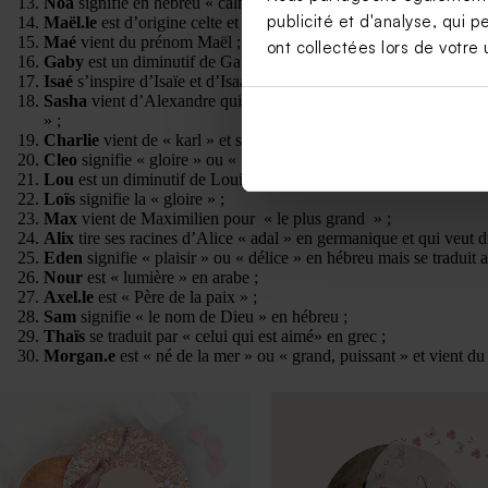
Noa
signifie en hébreu « calme » ;
publicité et d'analyse, qui p
Maël.le
est d’origine celte et se traduit par « prince » ou « prince
Maé
vient du prénom Maël ;
ont collectées lors de votre u
Gaby
est un diminutif de Gabriel.le signifiant « force de Dieu » ;
Isaé
s’inspire d’Isaïe et d’Isaac qui veut dire « le salut de Dieu » 
Sasha
vient d’Alexandre qui se compose du grec « alexein » po
» ;
Charlie
vient de « karl » et se traduit par « homme libre » ;
Cleo
signifie « gloire » ou « renommée » en grec ;
Lou
est un diminutif de Louise ou Louis et se traduit donc par « 
Loïs
signifie la « gloire » ;
Max
vient de Maximilien pour « le plus grand » ;
Alix
tire ses racines d’Alice « adal » en germanique et qui veut d
Eden
signifie « plaisir » ou « délice » en hébreu mais se traduit a
Nour
est « lumière » en arabe ;
Axel.le
est « Père de la paix » ;
Sam
signifie « le nom de Dieu » en hébreu ;
Thaïs
se traduit par « celui qui est aimé» en grec ;
Morgan.e
est « né de la mer » ou « grand, puissant » et vient du 