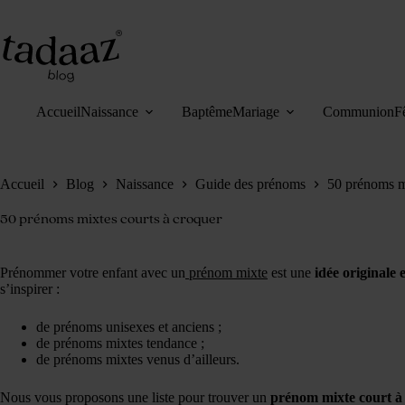
Passer
au
contenu
Accueil
Naissance
Baptême
Mariage
Communion
F
Accueil
Blog
Naissance
Guide des prénoms
50 prénoms mi
50 prénoms mixtes courts à croquer
Prénommer votre enfant avec un
prénom mixte
est une
idée originale 
s’inspirer :
de prénoms unisexes et anciens ;
de prénoms mixtes tendance ;
de prénoms mixtes venus d’ailleurs.
Nous vous proposons une liste pour trouver un
prénom mixte court à 