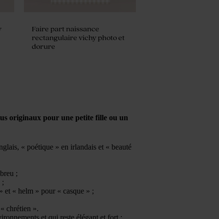
y
Faire part naissance
rectangulaire vichy photo et
dorure
us originaux pour une petite fille ou un
nglais, « poétique » en irlandais et « beauté
breu ;
 ;
» et « helm » pour « casque » ;
 « chrétien ».
ironnements et qui reste élégant et fort ;