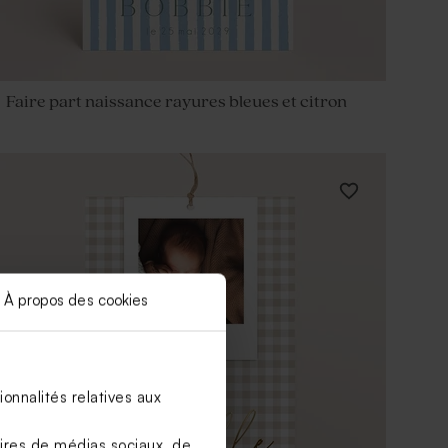
Faire part naissance rayures bleues et citron
À propos des cookies
onnalités relatives aux
aires de médias sociaux, de