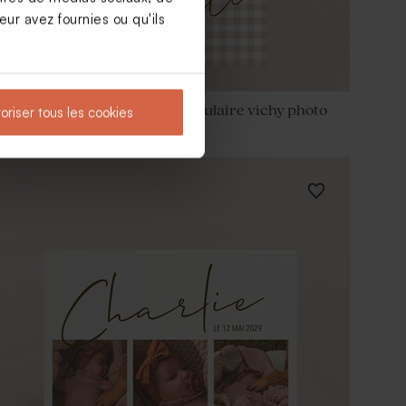
ur avez fournies ou qu'ils
Faire part naissance rectangulaire vichy photo
oriser tous les cookies
et dorure