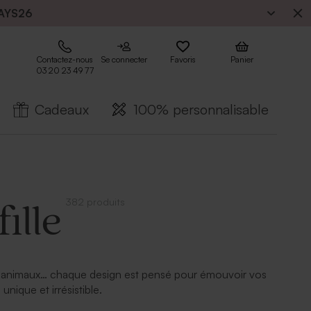
AYS26
Contactez-nous
Se connecter
Favoris
Panier
03 20 23 49 77
Cadeaux
100% personnalisable
382 produits
ille
els, animaux… chaque design est pensé pour émouvoir vos
ique et irrésistible.