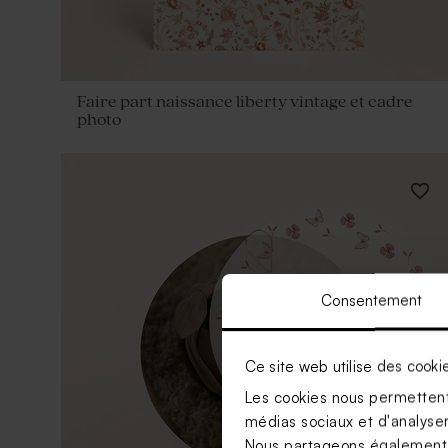
Faire part naissance liberty vintage et cadre
photo
Consentement
Ce site web utilise des cooki
Les cookies nous permettent 
médias sociaux et d'analyser 
Nous partageons également de