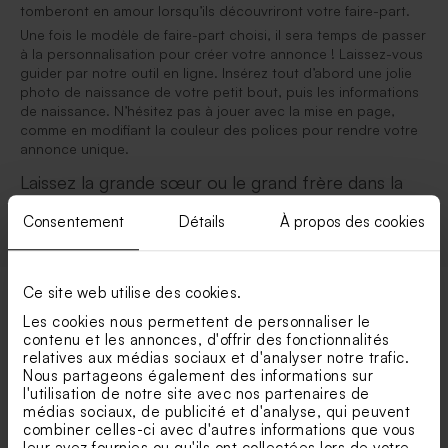
tomberont en amour lorsqu’ils découvriront votre faire-part.
Une fois le modèle de faire-part choisi, il sera temps de passer
à la personnalisation pour créer votre annonce ! Laissez-vous
guider par notre outil en ligne. Insérez tout d’abord une jolie
photo de naissance de votre petit bout, puis les informations
de naissance. N’hésitez pas à jouer avec la mise en page,
comme en modifiant la couleur des polices pour rendre votre
annonce unique.
Laissez la grande sœur ou le grand frère dans la
création du faire-part naissance famille
Consentement
Détails
À propos des cookies
Ce site web utilise des cookies.
Les cookies nous permettent de personnaliser le
Vos catégories préférées
contenu et les annonces, d'offrir des fonctionnalités
relatives aux médias sociaux et d'analyser notre trafic.
Nous partageons également des informations sur
Faire-part naissance petit prix
l'utilisation de notre site avec nos partenaires de
médias sociaux, de publicité et d'analyse, qui peuvent
combiner celles-ci avec d'autres informations que vous
Faire part naissance fille
leur avez fournies ou qu'ils ont collectées lors de votre