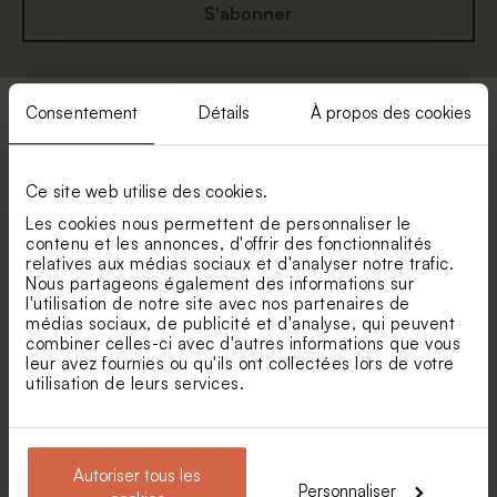
S'abonner
Consentement
Détails
À propos des cookies
Vos catégories préférées
Ce site web utilise des cookies.
Faire-part naissance petit prix
Les cookies nous permettent de personnaliser le
contenu et les annonces, d'offrir des fonctionnalités
Faire part naissance fille
relatives aux médias sociaux et d'analyser notre trafic.
Nous partageons également des informations sur
l'utilisation de notre site avec nos partenaires de
Faire part naissance garçon
médias sociaux, de publicité et d'analyse, qui peuvent
combiner celles-ci avec d'autres informations que vous
leur avez fournies ou qu'ils ont collectées lors de votre
Faire part naissance jumeaux
utilisation de leurs services.
Faire part naissance jungle
Autoriser tous les
Personnaliser