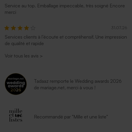
Service au top. Emballage impeccable, très soigné Encore
merci
31.07.26
Services clients à l’écoute et compréhensif. Une impression
Enveloppe fuchsia tendance
Élegante enveloppe noire
de qualité et rapide
Voir tous les avis
>
Tadaaz remporte le Wedding awards 2026
de mariage.net, merci à vous !
Grande enveloppe papier
Enveloppe petit format
kraft
rouille
Recommandé par "Mille et une liste"