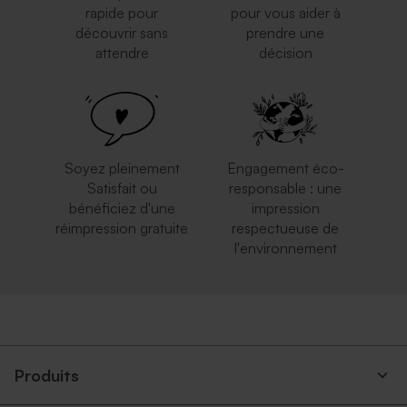
rapide pour
pour vous aider à
découvrir sans
prendre une
attendre
décision
Enveloppe dorée brillante
Enveloppe carrée bleu nuit
carrée
Rond de serviette fête vierge
Guirlande fanion vierge
papier effet mat
papier effet mat
Soyez pleinement
Engagement éco-
Satisfait ou
responsable : une
bénéficiez d'une
impression
réimpression gratuite
respectueuse de
l'environnement
Enveloppe papier naturel
Enveloppe terracotta
moucheté
Carte numéro de table
Marque place blanc à
mariage
personnaliser
Produits