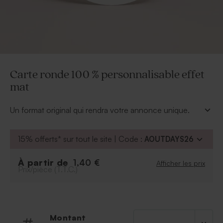
Carte ronde 100 % personnalisable effet
mat
Un format original qui rendra votre annonce unique.
Cette carte ronde de 12 cm de diamètre peut se
personnaliser de votre propre texte, photo ou fichier.
15% offerts* sur tout le site | Code :
AOUTDAYS26
À personnaliser
:
Photo et texte
À partir de
1,40 €
Afficher les prix
Prix/pièce (T.T.C.)
Police et couleur de la police
Possibilité d'apposer votre propre création
Modifier la couleur de fond
Possibilité d'ajouter le symbole de votre choix
grâce à notre outil de personnalisation.
Montant