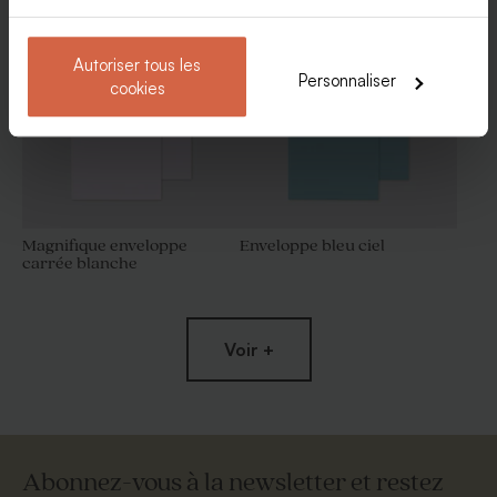
Etiquette 3 x 5 cm 100%
Etiquette contenant dragées
personnalisable
ronde vierge 100%
personnalisable papier mat
Autoriser tous les
Personnaliser
cookies
Magnifique enveloppe
Enveloppe bleu ciel
carrée blanche
Contenant dragées original
Contenant à dragées boîte
blanc
allumette personnalisé et
plexi
Voir +
Abonnez-vous à la newsletter et restez