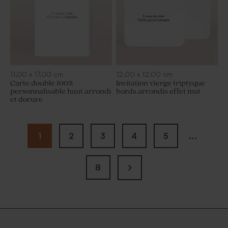
11,00
x
17,00
cm
12,00
x
12,00
cm
Carte double 100%
Invitation vierge triptyque
personnalisable haut arrondi
bords arrondis effet mat
et dorure
1
2
3
4
5
...
8