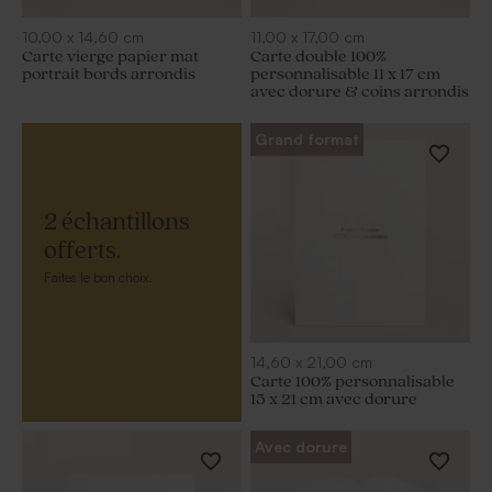
10,00
x
14,60
cm
11,00
x
17,00
cm
Carte vierge papier mat
Carte double 100%
portrait bords arrondis
personnalisable 11 x 17 cm
avec dorure & coins arrondis
Grand format
2 échantillons
offerts.
Faites le bon choix.
14,60
x
21,00
cm
Carte 100% personnalisable
15 x 21 cm avec dorure
Avec dorure