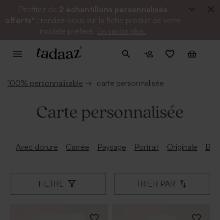
Profitez de
2 échantillons personnalisés
offerts*
: rendez-vous sur la fiche produit de votre
modèle préféré.
En savoir plus.
100% personnalisable
→
carte personnalisée
Carte personnalisée
Avec dorure
Carrée
Paysage
Portrait
Originale
Brill
FILTRE
TRIER PAR