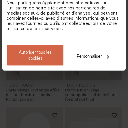
14,60
x
10,00
cm
17,00
x
11,00
cm
Nous partageons également des informations sur
Carte kraft 100%
Carte 3 volets 100%
l'utilisation de notre site avec nos partenaires de
personnalisable 15 x 10 cm
personnalisable 17 x 11 cm
médias sociaux, de publicité et d'analyse, qui peuvent
papier mat
combiner celles-ci avec d'autres informations que vous
leur avez fournies ou qu'ils ont collectées lors de votre
utilisation de leurs services.
Autoriser tous les
Personnaliser
cookies
11,00
x
17,00
cm
11,00
x
17,00
cm
Carte vierge rectangle effet
Carte 100% vierge
brillant bords arrondis
rectangulaire effet brillant
format portrait
format portrait