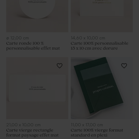
ø
12,00
cm
14,60
x
10,00
cm
Carte ronde 100 %
Carte 100% personnalisable
personnalisable effet mat
15 x 10 cm avec dorure
21,00
x
10,00
cm
11,00
x
17,00
cm
Carte vierge rectangle
Carte 100% vierge format
format paysage effet mat
standard en plexi