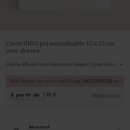
Carte 100% personnalisable 15 x 15 cm
avec dorure
Pour la diffusion d'un événement élégant, optez pour
une carte personnalisée avec dorure. Retrouvez
simplicité et chic avec un faire part simple recto/verso.
15% offerts* sur tout le site | Code :
AOUTDAYS26
La carte 100% personnalisable 15 x 15 cm avec dorure
sera parfaite pour diffuser votre heureuse nouvelle.
À partir de
1,91 €
Afficher les prix
Personnalisez votre invitation en insérant votre design
Prix/pièce (T.T.C.)
créé par vos soins, ou tout simplement imaginez une
création avec l'ensemble des outils mis à votre
disposition dans notre éditeur.
Montant