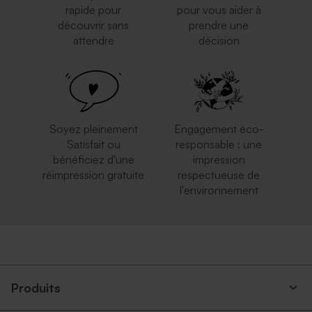
rapide pour
pour vous aider à
découvrir sans
prendre une
attendre
décision
Enveloppe carrément classe
Enveloppe carrée
crème
eucalyptus
Dragées jaune velours 1 kg (±
Trombone doré multi
240 ex)
événements
Soyez pleinement
Engagement éco-
Satisfait ou
responsable : une
bénéficiez d'une
impression
réimpression gratuite
respectueuse de
l'environnement
Grande enveloppe papier
Enveloppe carrée noire
kraft
Savon rond fleur d'or -
Cloche fleurs séchées et son
senteur Calendula Bambou
message personnalisé
Produits