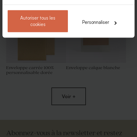
Dragées marbré or amande 1
Bombes à graines ocres (25
kg (± 300 ex)
ex)
Autoriser tous les
Personnaliser
cookies
Enveloppe carrée 100%
Enveloppe calque blanche
personnalisable dorée
Boîte métal dorée
Boîte DIY cadeaux invités
blancs et marron
Voir +
Abonnez-vous à la newsletter et restez