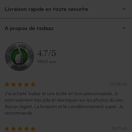
Livraison rapide en toute securite
A propos de tadaaz
Enveloppe carrée argent
Carrément rouge
4.7
/
5
4863 avis
01.08.26
J'ai acheté 1valise et une boîte en bois personnalisés, ils
sont vraiment très jolis et identiques sur les photos du site.
Enveloppe carrée recyclée
Enveloppe carrée fin d'année
Aucun regret. La livraison et le conditionnement super. Je
rose nude
recommande
31.07.26