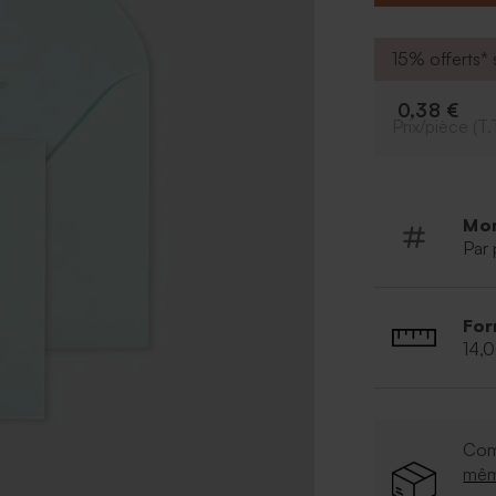
15% offerts* s
0,38 €
Prix/pièce (T.
Mo
Par 
For
14,
Com
mê