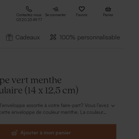
Contactez-nous
Se connecter
Favoris
Panier
03 20 23 49 77
Cadeaux
100% personnalisable
pe vert menthe
laire (14 x 12,5 cm)
’enveloppe assortie à votre faire-part? Vous l’avez
 cette enveloppe de couleur menthe. La couleur
dance cette année! Ajoutez-y une touche
mme un timbre de scellage ou une étiquette
Ajouter à mon panier