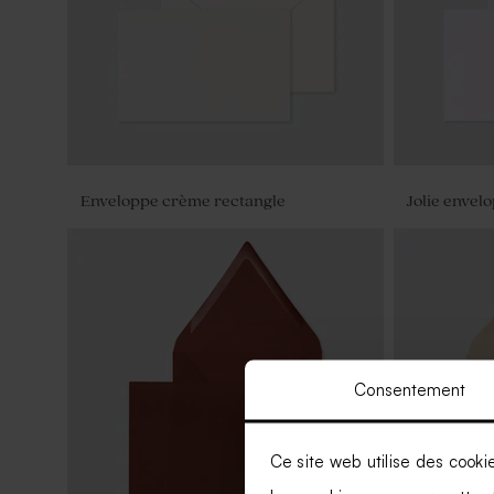
Enveloppe crème rectangle
Jolie envel
Consentement
Ce site web utilise des cooki