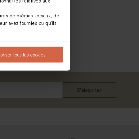
onnalités relatives aux
aires de médias sociaux, de
ur avez fournies ou qu'ils
oriser tous les cookies
S'abonner