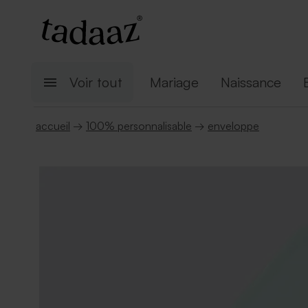
Voir tout
Mariage
Naissance
accueil
→
100% personnalisable
→
enveloppe