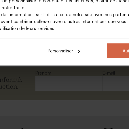
de personnaliser le contenu et les annonces, d'offrir des foncti
notre trafic.
s informations sur l'utilisation de notre site avec nos parten
euvent combiner celles-ci avec d'autres informations que vous le
loppe papier kraft
tilisation de leurs services.
Voir toute la collection Enveloppe
Personnaliser
Aut
Prénom
E-mail
informé.
uction.