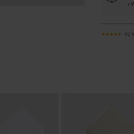
› 
92 %