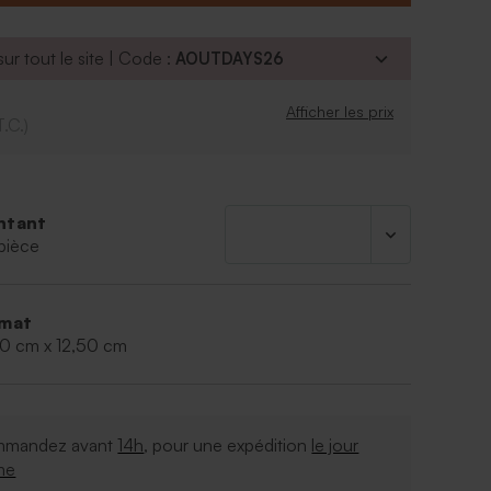
ur tout le site | Code :
AOUTDAYS26
Afficher les prix
T.C.)
ntant
pièce
mat
00 cm x 12,50 cm
mandez avant
14h
, pour une expédition
le jour
me