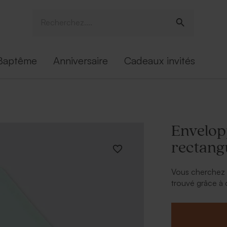
Baptême
Anniversaire
Cadeaux invités
Envelop
rectangu
Vous cherchez l
trouvé grâce à
pastel est ten
personnelle co
adresse.