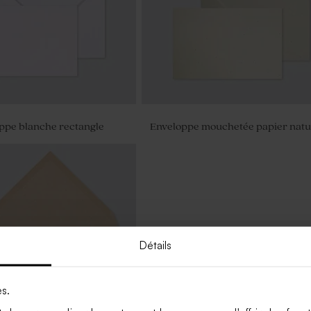
oppe blanche rectangle
Enveloppe mouchetée papier natu
Détails
es.