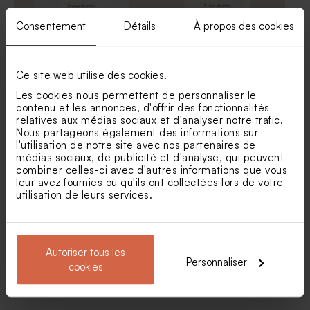
Consentement
Détails
À propos des cookies
Ce site web utilise des cookies.
Carte 100% personnalisée
Carte vierge simple verticale
Les cookies nous permettent de personnaliser le
horizontale petit format effet
petit format effet mat
contenu et les annonces, d'offrir des fonctionnalités
mat
relatives aux médias sociaux et d'analyser notre trafic.
Nous partageons également des informations sur
l'utilisation de notre site avec nos partenaires de
médias sociaux, de publicité et d'analyse, qui peuvent
combiner celles-ci avec d'autres informations que vous
leur avez fournies ou qu'ils ont collectées lors de votre
utilisation de leurs services.
Autoriser tous les
Personnaliser
cookies
Carte vierge 5 volets effet
Triptyque 100% personnalisé
mat
rectangulaire effet mat