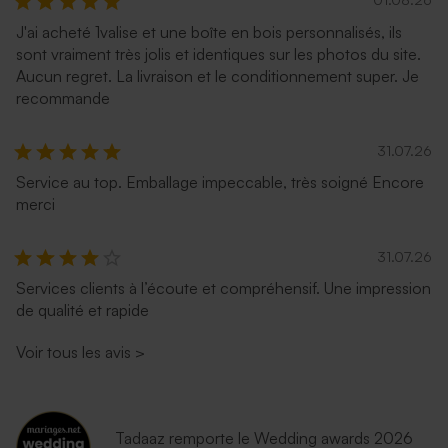
J'ai acheté 1valise et une boîte en bois personnalisés, ils
sont vraiment très jolis et identiques sur les photos du site.
Aucun regret. La livraison et le conditionnement super. Je
recommande
Carte 100% personnalisée
Grande carte 100%
carrée double volet effet mat
personnalisée effet mat
31.07.26
Service au top. Emballage impeccable, très soigné Encore
merci
31.07.26
Services clients à l’écoute et compréhensif. Une impression
de qualité et rapide
Voir tous les avis
>
Tadaaz remporte le Wedding awards 2026