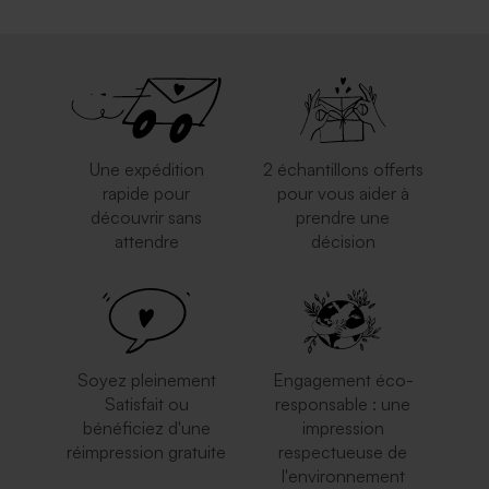
Carte vierge rectangle
Carte 100% personnalisée
horizontale double effet mat
rectangle chevalet effet mat
Une expédition
2 échantillons offerts
rapide pour
pour vous aider à
découvrir sans
prendre une
attendre
décision
Carte vierge allongée double
Carte 100% personnalisée
volet effet mat
rectangle arrondie double
volet effet mat
Soyez pleinement
Engagement éco-
Satisfait ou
responsable : une
bénéficiez d'une
impression
réimpression gratuite
respectueuse de
l'environnement