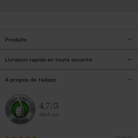
Carte vierge rectangle
Carte 100% personnalisée
chevalet effet mat
allongée double volet effet
mat
Produits
Livraison rapide en toute securite
A propos de tadaaz
Carte vierge rectangle
Carte 100% personnalisée
double volet effet mat
carrée double volet arrondie
4.7
/
5
effet mat
4863 avis
Grand
format
01.08.26