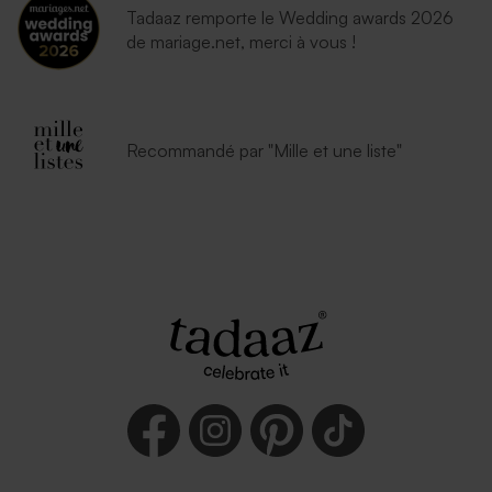
Tadaaz remporte le Wedding awards 2026
de mariage.net, merci à vous !
Enveloppe émeraude
Enveloppe lavande
Recommandé par "Mille et une liste"
Enveloppe rouge