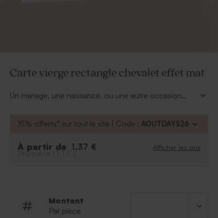
Carte vierge rectangle chevalet effet mat
Un mariage, une naissance, ou une autre occasion
spéciale à célébrer ? Faites de vos envies une réalité
en réalisant votre propre création. Cette
carte vierge
15% offerts* sur tout le site | Code :
AOUTDAYS26
rectangle effet mat
vous y aidera ! Le format original
de cette invitation personnalisée (17x11cm) sera votre
À partir de
1,37 €
Afficher les prix
meilleur allié dans la personnalisation de votre
Prix/pièce (T.T.C.)
événement. Retrouvez également ce modèle en
version brillante.
Montant
Par pièce