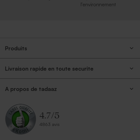
l'environnement
Enveloppe rectangulaire
Enveloppe dorée
noire
Carte numéro de table
Marque place blanc à
mariage
personnaliser
Produits
Livraison rapide en toute securite
A propos de tadaaz
Enveloppe crème
Enveloppe rectangulaire
autocollante
argent
4.7
/
5
4863 avis