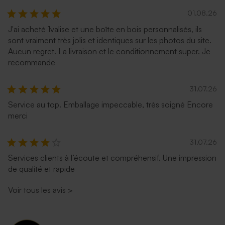
01.08.26
J'ai acheté 1valise et une boîte en bois personnalisés, ils
sont vraiment très jolis et identiques sur les photos du site.
Aucun regret. La livraison et le conditionnement super. Je
Enveloppe rectangulaire
Enveloppe eucalyptus
recommande
bleu nuit
31.07.26
Service au top. Emballage impeccable, très soigné Encore
merci
31.07.26
Services clients à l’écoute et compréhensif. Une impression
de qualité et rapide
Enveloppe rouille
Enveloppe terracotta
Voir tous les avis
>