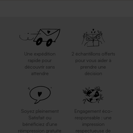
Enveloppe mouchetée
Enveloppe crème rectangle
papier naturel
Marque place fête vierge
Marque place fête 100 %
papier effet mat
personnalisable papier effet
mat
Une expédition
2 échantillons offerts
rapide pour
pour vous aider à
découvrir sans
prendre une
attendre
décision
Enveloppe rectangle rose
Enveloppe blanche
nude
autocollante
Rond de serviette fête vierge
Guirlande fanion vierge
papier effet mat
papier effet mat
Soyez pleinement
Engagement éco-
Satisfait ou
responsable : une
bénéficiez d'une
impression
réimpression gratuite
respectueuse de