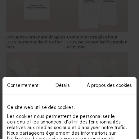
Etiquette contenant dragées
Contenant dragées haut
100% personnalisable effet
100% personnalisable papier
mat
effet mat
Consentement
Détails
À propos des cookies
Ce site web utilise des cookies.
Les cookies nous permettent de personnaliser le
Contenant dragées carré
Contenant dragées vierge
contenu et les annonces, d'offrir des fonctionnalités
papier vierge effet mat
papier mat
relatives aux médias sociaux et d'analyser notre trafic.
Nous partageons également des informations sur
l'utilisation de notre site avec nos partenaires de