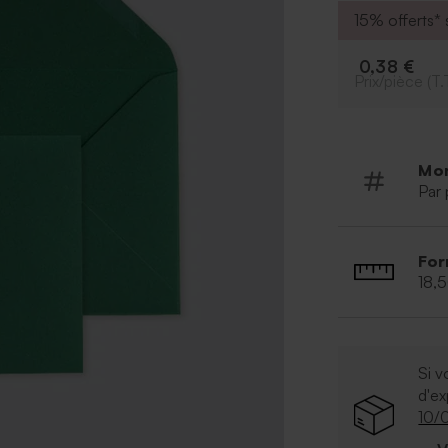
15% offerts* s
0,38 €
Prix/pièce (T.
Mo
Par 
For
18,
Si v
d'e
10/