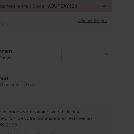
ur tout le site | Code :
AOUTDAYS26
Afficher les prix
T.C.)
ntant
pièce
mat
50 cm x 12,00 cm
ous validez votre panier avant
h
, la date
xpédition de votre commande est estimée au
08/2026