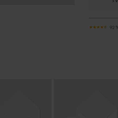
› 
92 %