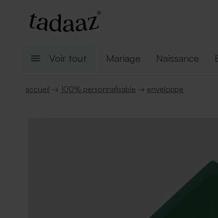
Voir tout
Mariage
Naissance
accueil
→
100% personnalisable
→
enveloppe