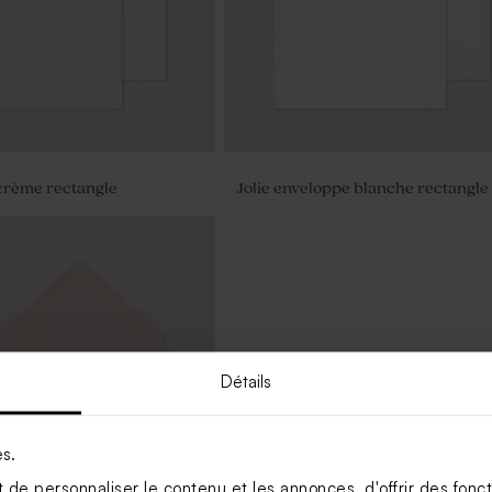
crème rectangle
Jolie enveloppe blanche rectangle
Détails
es.
de personnaliser le contenu et les annonces, d'offrir des foncti