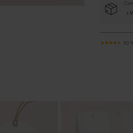
Com
› 
92 %