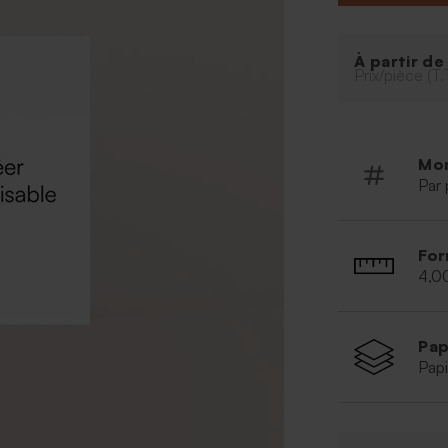
une finition parf
naissance ou à 
un ruban blanc v
À partir d
montage.
Prix/pièce (T.
Mo
Par 
For
4,0
Pap
Papi