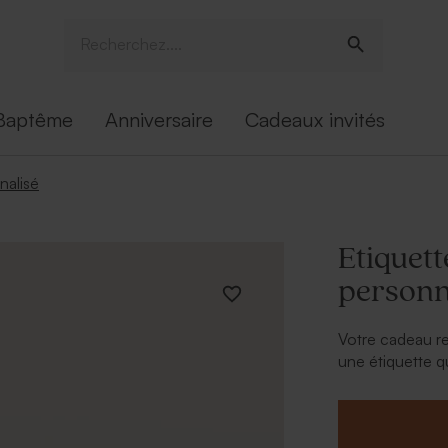
Baptême
Anniversaire
Cadeaux invités
nalisé
Etiquet
personna
Votre cadeau re
une étiquette q
photo bébé. Ne 
étiquette con
mat
sera du plu