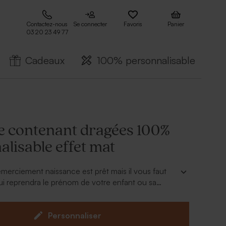
Contactez-nous
Se connecter
Favoris
Panier
03 20 23 49 77
Cadeaux
100% personnalisable
te contenant dragées 100%
lisable effet mat
merciement naissance est prêt mais il vous faut
ui reprendra le prénom de votre enfant ou sa
cherchez plus, vous l'avez trouvée. Cette
tenant dragées 100% personnalisable effet
s bel effet ornée de votre propre création. Pour
Personnaliser