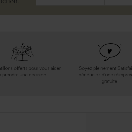
uction.
yque carrée 100%
Carte vierge rectangle horizontale
ée effet mat
double effet mat
tillons offerts pour vous aider
Soyez pleinement Satisfai
à prendre une décision
bénéficiez d'une réimpres
gratuite