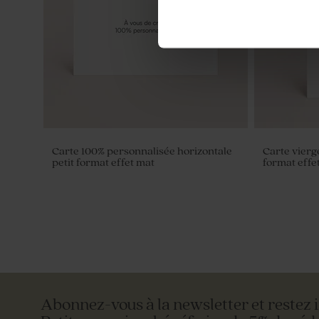
Carte 100% personnalisée horizontale
Carte vierge
petit format effet mat
format effe
Abonnez-vous à la newsletter et restez 