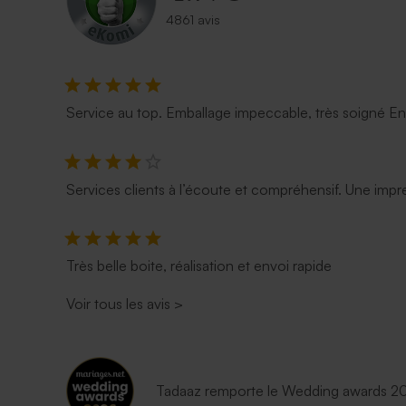
4861 avis
Carte vierge allongée double volet
Carte 100% 
effet mat
arrondie do
Service au top. Emballage impeccable, très soigné E
Services clients à l’écoute et compréhensif. Une impre
Très belle boite, réalisation et envoi rapide
Voir tous les avis
>
Carte vierge rectangle double volet
Carte 100% 
Tadaaz remporte le Wedding awards 202
effet mat
double vole