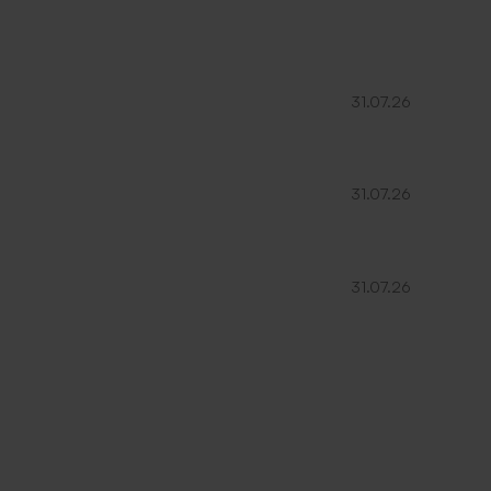
fet
Carte 100% personnalisée allongée
double volet effet mat
31.07.26
Grand
format
31.07.26
31.07.26
Grande carte 100% personnalisée effet
mat