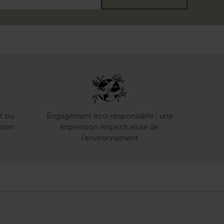
Carte 100% personnalisée rectangle
chevalet effet mat
t ou
Engagement éco-responsable : une
sion
impression respectueuse de
l'environnement