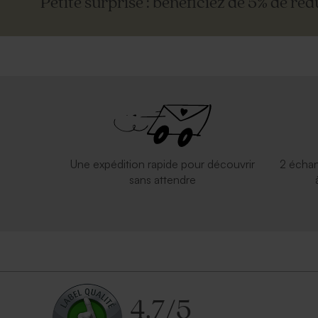
Petite surprise : bénéficiez de 5% de réd
Invitation vierge triptyque bords
Carte tript
arrondis effet mat
personnalis
Une expédition rapide pour découvrir
2 échan
sans attendre
4.7
/
5