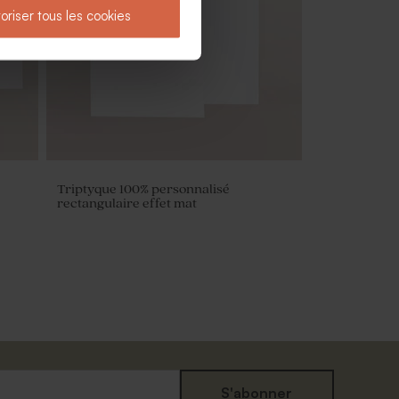
oriser tous les cookies
Triptyque 100% personnalisé
rectangulaire effet mat
S'abonner