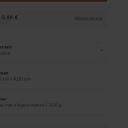
aite, n'hésitez pas à l'harmoniser à votre faire part
votre carte de remerciement bébé. Le petit plus :
ous est fourni d'office pour vous faciliter le
0,46 €
e
Afficher les prix
T.C.)
ntant
pièce
mat
0 cm x 4,00 cm
ier
er mat à légère texture | 300 g