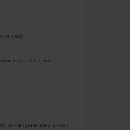
personnalisée rectangle
Carte vierge rectangle chevalet ef
uble volet effet mat
mat
ncore merci
ssion de qualité et rapide
personnalisée carrée
Carte 100% personnalisée carrée
6 de mariage.net, merci à vous !
t arrondie effet mat
double volet effet mat