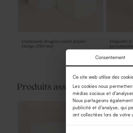
Contenant dragées carré papier
Etiquette 3
vierge effet mat
personnali
Consentement
Ce site web utilise des cooki
Produits associés
Les cookies nous permettent 
médias sociaux et d'analyser 
Nous partageons également de
publicité et d'analyse, qui p
ont collectées lors de votre u