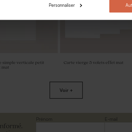
Personnaliser
Aut
 simple verticale petit
Carte vierge 5 volets effet mat
t mat
Voir +
Prénom
E-mail
informé.