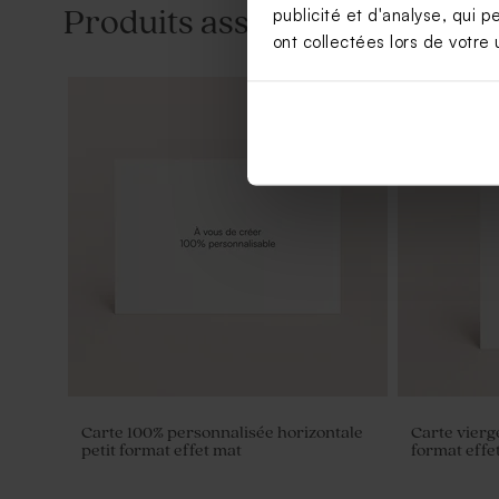
publicité et d'analyse, qui p
Produits associés
ont collectées lors de votre u
Carte 100% personnalisée horizontale
Carte vierge
petit format effet mat
format effe