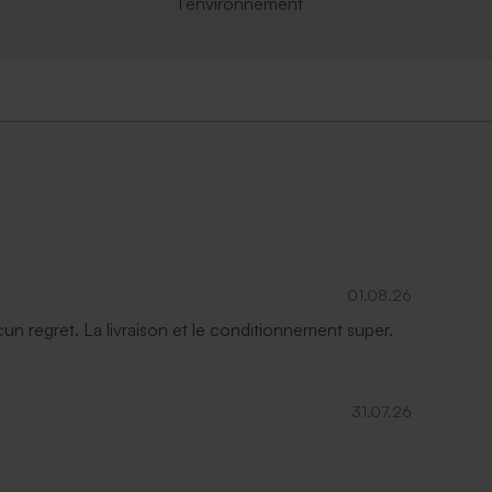
l'environnement
fet
Carte 100% personnalisée allongée
double volet effet mat
01.08.26
Grand
ucun regret. La livraison et le conditionnement super.
format
31.07.26