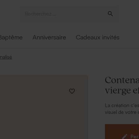
Baptême
Anniversaire
Cadeaux invités
nalisé
Contena
vierge e
La création c'e
visuel de votr
bientôt pointer
personnaliser 
effet mat
. La 
Per