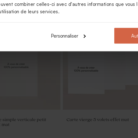
euvent combiner celles-ci avec d'autres informations que vous le
tilisation de leurs services.
Personnaliser
Aut
 simple verticale petit
Carte vierge 5 volets effet mat
t mat