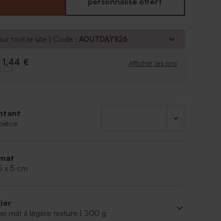
re fondre de bonheur vos proches. Pour les
personnalisé offert
ant plus loin, vous pouvez personnaliser une carte
t naissance dans le même thème que cette boîte
ue.
ur tout le site | Code :
AOUTDAYS26
1,44 €
e
Afficher les prix
T.C.)
ntant
pièce
mat
5 x 5 cm
ier
er mat à légère texture | 300 g