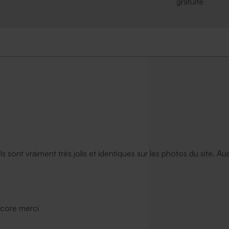
gratuite
personnalisée rectangle
Carte vierge rectangle chevalet ef
uble volet effet mat
mat
ils sont vraiment très jolis et identiques sur les photos du site. A
ncore merci