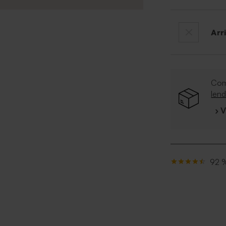
Arr
Co
len
› 
92 %