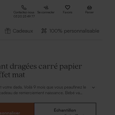
Contactez-nous
Se connecter
Favoris
Panier
03 20 23 49 77
Cadeaux
100% personnalisable
nt dragées carré papier
ffet mat
st votre dada. Voilà 9 mois que vous peaufinez le
e cadeau de remerciement naissance. Bébé va
 le bout de son nez. Il est donc temps de
ce
contenant dragées carré papier vierge
photo bébé, son prénom et sa date de naissance
Échantillon
sonnaliser