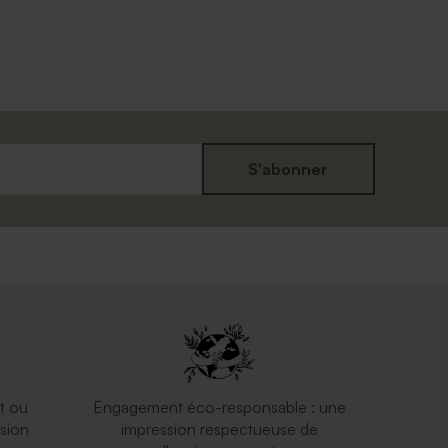
S'abonner
Carte 100% personnalisée rectangle
chevalet effet mat
t ou
Engagement éco-responsable : une
sion
impression respectueuse de