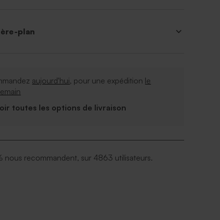
ière-plan
mmandez
aujourd'hui
, pour une expédition
le
demain
Voir toutes les options de livraison
 nous recommandent, sur 4863 utilisateurs.