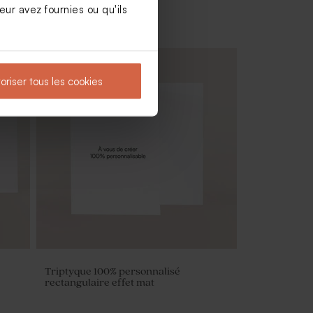
ur avez fournies ou qu'ils
oriser tous les cookies
Triptyque 100% personnalisé
rectangulaire effet mat