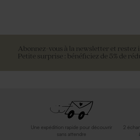
Abonnez-vous à la newsletter et restez 
Petite surprise : bénéficiez de 5% de réd
Invitation vierge triptyque bords
Carte tript
arrondis effet mat
personnalis
Une expédition rapide pour découvrir
2 échan
sans attendre