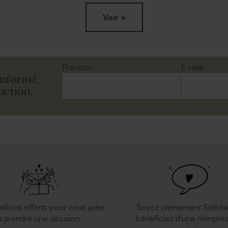
Voir +
Prénom
E-mail
informé.
uction.
yque carrée 100%
Carte vierge rectangle horizontale
ée effet mat
double effet mat
tillons offerts pour vous aider
Soyez pleinement Satisfai
à prendre une décision
bénéficiez d'une réimpres