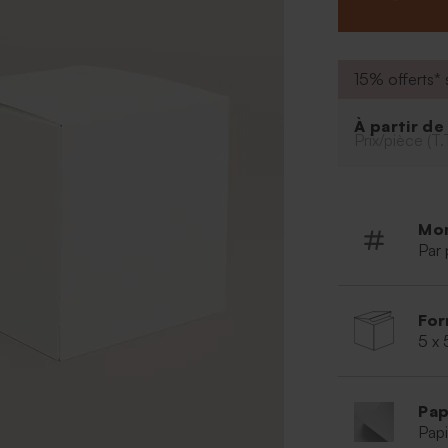
suffiront à fai
personnes habit
de remerciemen
à dragée cubiq
15% offerts* s
À partir d
Prix/pièce (T.
Mo
Par 
For
5 x 
Pap
Papi