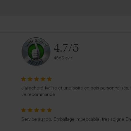
4.7
/
5
4863 avis
Carte vierge allongée double volet
Carte 100% 
effet mat
arrondie do
J'ai acheté 1valise et une boîte en bois personnalisés, 
Je recommande
Service au top. Emballage impeccable, très soigné E