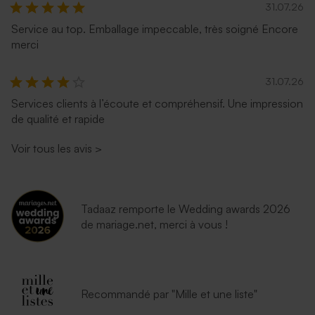
31.07.26
Service au top. Emballage impeccable, très soigné Encore
merci
31.07.26
Services clients à l’écoute et compréhensif. Une impression
de qualité et rapide
Enveloppe rouille
Enveloppe terracotta
Voir tous les avis
>
Tadaaz remporte le Wedding awards 2026
de mariage.net, merci à vous !
Enveloppe émeraude
Enveloppe lavande
Recommandé par "Mille et une liste"