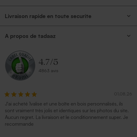
Livraison rapide en toute securite
A propos de tadaaz
Enveloppe crème
Enveloppe rectangulaire
autocollante
argent
4.7
/
5
4863 avis
01.08.26
J'ai acheté 1valise et une boîte en bois personnalisés, ils
sont vraiment très jolis et identiques sur les photos du site.
Aucun regret. La livraison et le conditionnement super. Je
Enveloppe rectangulaire
Enveloppe eucalyptus
recommande
bleu nuit