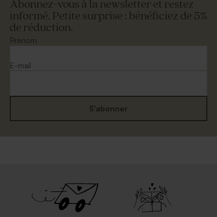
Abonnez-vous à la newsletter et restez
informé. Petite surprise : bénéficiez de 5%
de réduction.
Enveloppe rose nude
Enveloppe bleue ciel
rectangulaire
Prénom
Menu baptême vierge papier
Menu baptême chevalet
mat
vierge papier mat
E-mail
S'abonner
Enveloppe mouchetée
Enveloppe crème rectangle
papier naturel
Marque place fête vierge
Marque place fête 100 %
papier effet mat
personnalisable papier effet
mat