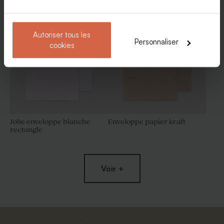
Etiquette 3 x 5 cm 100%
Etiquette contenant dragées
personnalisable
ronde vierge 100%
personnalisable papier mat
Autoriser tous les
Personnaliser
cookies
Jolie enveloppe blanche
Enveloppe papier kraft
rectangle
Contenant dragées original
Contenant à dragées boîte
blanc
allumette personnalisé et
plexi
Voir +