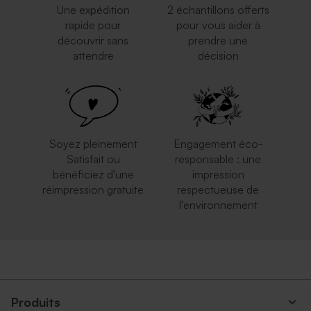
Une expédition
2 échantillons offerts
rapide pour
pour vous aider à
découvrir sans
prendre une
attendre
décision
Enveloppe rectangle rose
Enveloppe blanche
nude
autocollante
Rond de serviette fête vierge
Guirlande fanion vierge
papier effet mat
papier effet mat
Soyez pleinement
Engagement éco-
Satisfait ou
responsable : une
bénéficiez d'une
impression
réimpression gratuite
respectueuse de
l'environnement
Enveloppe rectangulaire
Enveloppe dorée
noire
Carte numéro de table
Marque place blanc à
mariage
personnaliser
Produits