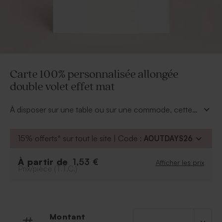
Carte 100% personnalisée allongée
double volet effet mat
À disposer sur une table ou sur une commode, cette
carte 100% personnalisée allongée double volet
effet mat
aura fière allure puisqu'elle aura été pensée
15% offerts* sur tout le site | Code :
AOUTDAYS26
de A à Z par vous-même. Pour la personnaliser, c'est
très simple. Créez votre design au format de cette
À partir de
1,53 €
Afficher les prix
carte vierge soit 11x17 cm et ajoutez-le directement
Prix/pièce (T.T.C.)
dans l'éditeur. Retrouvez ce modèle en version
brillante.
Montant