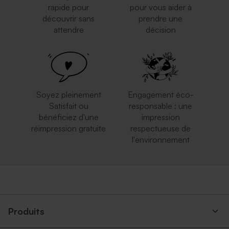
rapide pour
pour vous aider à
découvrir sans
prendre une
attendre
décision
Enveloppe mouchetée
Enveloppe blanche
papier naturel
autocollante
Rond de serviette fête vierge
Guirlande fanion vierge
papier effet mat
papier effet mat
Soyez pleinement
Engagement éco-
Satisfait ou
responsable : une
bénéficiez d'une
impression
réimpression gratuite
respectueuse de
l'environnement
Enveloppe rectangulaire
Enveloppe dorée
noire
Carte numéro de table
Marque place blanc à
mariage
personnaliser
Produits