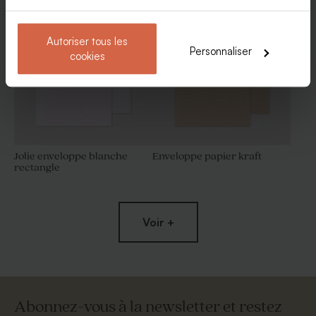
Etiquette 3 x 5 cm 100%
Etiquette contenant dragées
personnalisable
ronde vierge 100%
personnalisable papier mat
Autoriser tous les
Personnaliser
cookies
Jolie enveloppe blanche
Enveloppe papier kraft
rectangle
Contenant dragées original
Contenant à dragées boîte
blanc
allumette personnalisé et
plexi
Voir +
Abonnez-vous à la newsletter et restez