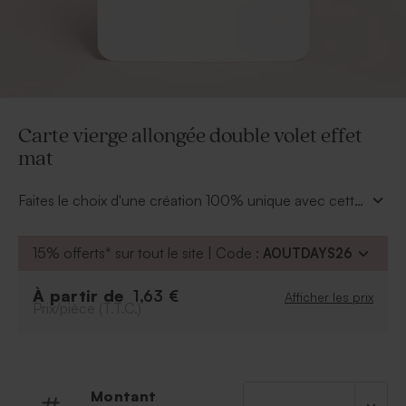
Carte vierge allongée double volet effet
mat
Faites le choix d'une création 100% unique avec cette
carte vierge allongée double volet effet mat
. Elle
est à personnaliser entièrement par vous-même à l'aide
15% offerts* sur tout le site | Code :
AOUTDAYS26
de votre propre design au format 11x17 cm. Faire-part,
carte de remerciement, menu, … laissez place à votre
À partir de
1,63 €
Afficher les prix
imagination ! Retrouvez ce modèle en version brillant
Prix/pièce (T.T.C.)
ou sans les bords arrondis.
Montant