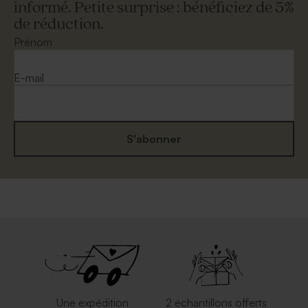
informé. Petite surprise : bénéficiez de 5%
de réduction.
Enveloppe rose nude
Enveloppe bleue ciel
rectangulaire
Prénom
Menu baptême vierge papier
Menu baptême chevalet
mat
vierge papier mat
E-mail
S'abonner
Enveloppe rectangulaire
Enveloppe crème rectangle
argent
Marque place fête vierge
Marque place fête 100 %
papier effet mat
personnalisable papier effet
mat
Une expédition
2 échantillons offerts