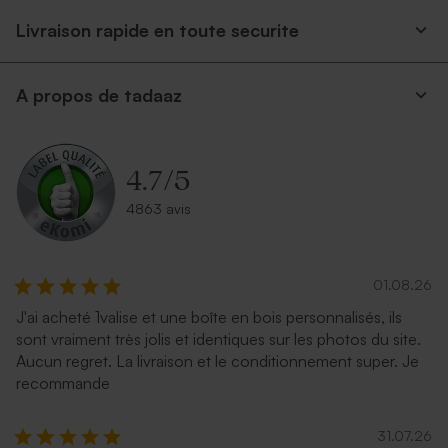
Livraison rapide en toute securite
A propos de tadaaz
Enveloppe crème
Enveloppe eucalyptus
autocollante
4.7
/
5
4863 avis
01.08.26
J'ai acheté 1valise et une boîte en bois personnalisés, ils
sont vraiment très jolis et identiques sur les photos du site.
Aucun regret. La livraison et le conditionnement super. Je
Enveloppe rouille
Enveloppe rectangle rose
recommande
nude
31.07.26