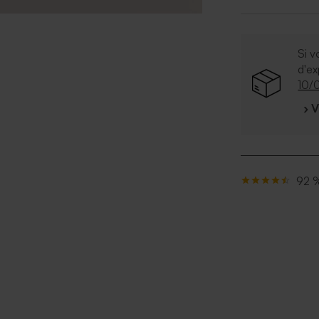
Si v
d'e
10/
› 
92 %