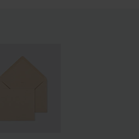
ontenant dragées ronde
Contenant dragées original blanc
 personnalisable papier