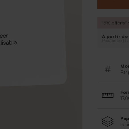
prête ! Retrouv
arrondis.
15% offerts* s
À partir d
Prix/pièce (T.
Mo
Par 
For
17,0
Pap
Papi