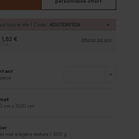
ez ce modèle en version brillante ou sans les bords
personnalisé offert
ur tout le site | Code :
AOUTDAYS26
1,52 €
e
Afficher les prix
T.C.)
ntant
pièce
mat
0 cm x 11,00 cm
ier
er mat à légère texture | 300 g