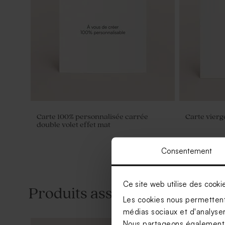
Carte 100% personnalisée carrée
Carte vierg
double volet effet mat
Consentement
Ce site web utilise des cooki
Produits associés
Les cookies nous permettent 
médias sociaux et d'analyser 
Nous partageons également de