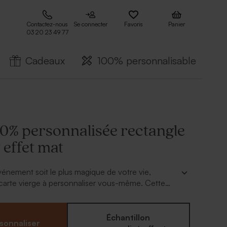
Contactez-nous
Se connecter
Favoris
Panier
03 20 23 49 77
Cadeaux
100% personnalisable
00% personnalisée rectangle
 effet mat
énement soit le plus magique de votre vie,
carte vierge à personnaliser vous-même. Cette
rsonnalisée rectangle chevalet effet mat
la tâche. Créez votre création au format de ce
m) et en quelques clics, votre création unique est
Échantillon
sonnaliser