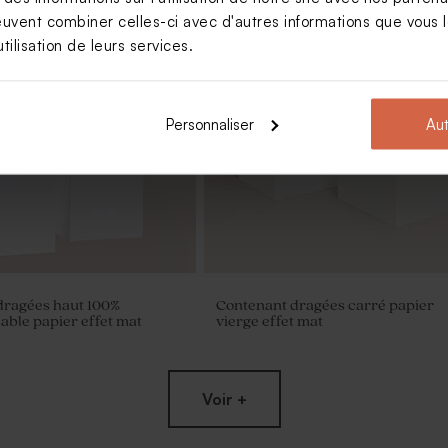
euvent combiner celles-ci avec d'autres informations que vous le
tilisation de leurs services.
Personnaliser
Aut
dragées haut 100%
Contenant dragées carré papier
able papier effet mat
vierge effet mat
Voir +