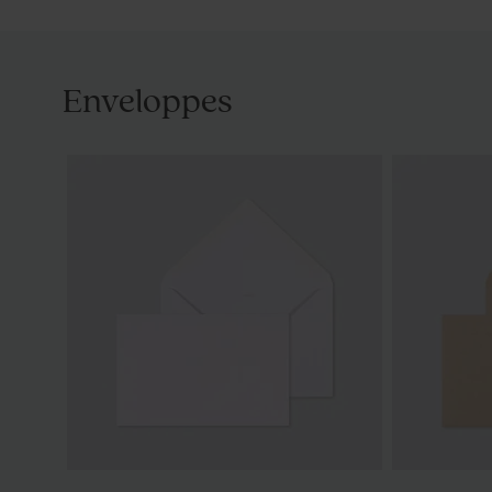
Enveloppes
Etiquette 3 x 5 cm 100%
Etiquette c
personnalisable
vierge 100%
mat