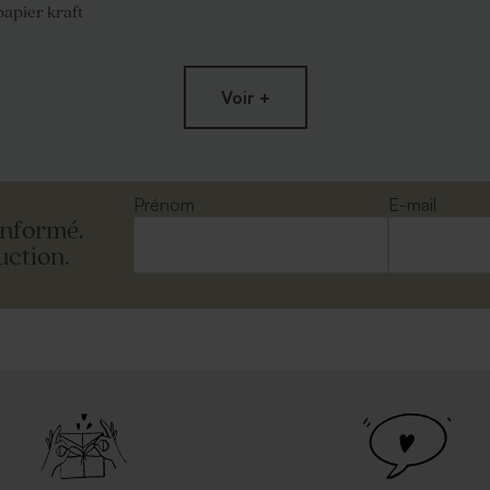
apier kraft
Voir +
me chevalet vierge papier
Marque place fête vierge papier ef
mat
Prénom
E-mail
informé.
uction.
leue ciel rectangulaire
Enveloppe rectangulaire argent