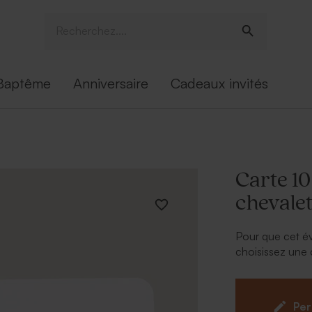
Baptême
Anniversaire
Cadeaux invités
Carte 1
chevalet
Pour que cet év
choisissez une 
carte 100% pe
vous facilitera 
modèle (17x11 c
Per