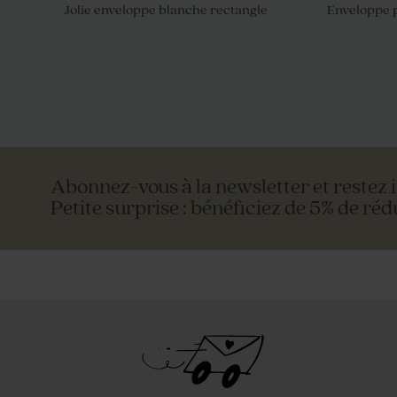
Jolie enveloppe blanche rectangle
Enveloppe p
Menu baptême vierge papier mat
Menu baptê
mat
Abonnez-vous à la newsletter et restez 
Petite surprise : bénéficiez de 5% de réd
Enveloppe rose nude
Enveloppe b