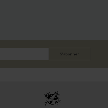
fet
Marque place fête 100 %
personnalisable papier effet mat
S'abonner
Enveloppe mouchetée papier naturel