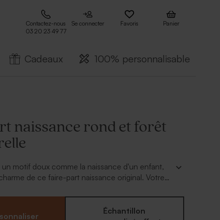
Contactez-nous
Se connecter
Favoris
Panier
03 20 23 49 77
Cadeaux
100% personnalisable
rt naissance rond et forêt
elle
 un motif doux comme la naissance d'un enfant,
 charme de ce faire-part naissance original. Votre
 au dos de cette annonce.
Échantillon
sonnaliser