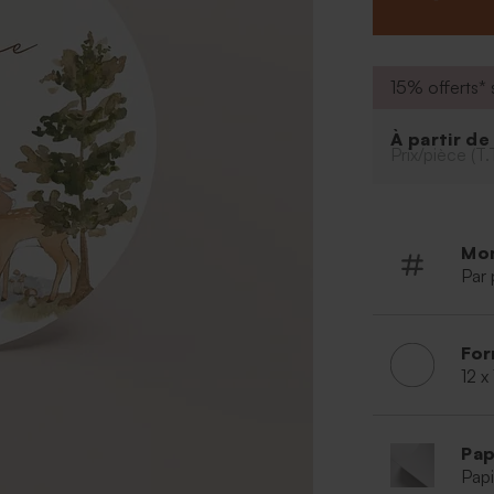
15% offerts* s
À partir d
Prix/pièce (T.
Mo
Par 
For
12 x
Pap
Papi