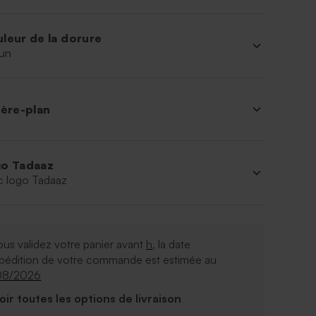
leur de la dorure
un
ière-plan
o Tadaaz
c logo Tadaaz
ous validez votre panier avant
h
, la date
xpédition de votre commande est estimée au
08/2026
Voir toutes les options de livraison