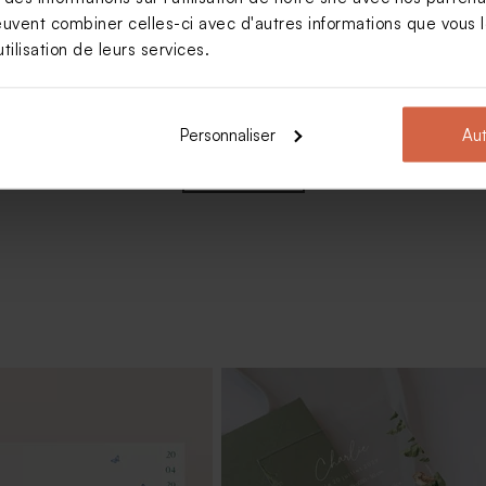
euvent combiner celles-ci avec d'autres informations que vous le
tilisation de leurs services.
à dragées transparent rond
Personnaliser
Aut
Voir +
rre baptême et prénom
Contenant à dragées transparent