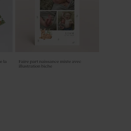
couvercle en bois
e la
Faire part naissance mixte avec
illustration biche