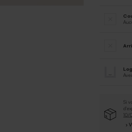
Cou
Auc
Arr
Log
Ave
Si v
d'e
10/
› 