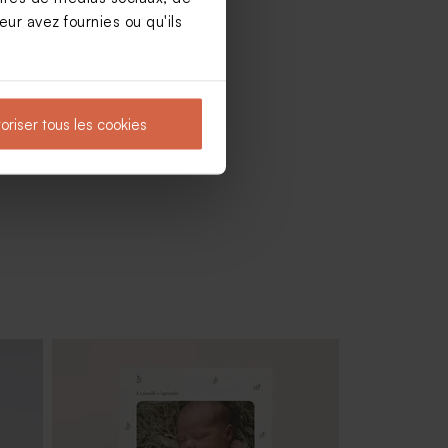
ur avez fournies ou qu'ils
oriser tous les cookies
Pot en verre strié baptême avec