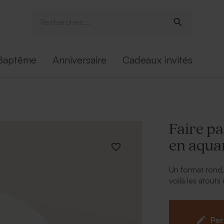
Baptême
Anniversaire
Cadeaux invités
Faire pa
en aquar
Un format rond,
voilà les atouts
texte s'imprime
Per