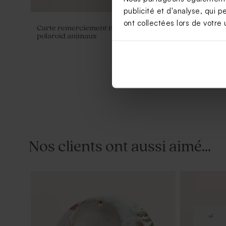
publicité et d'analyse, qui p
ont collectées lors de votre u
Carte remerciement naissance
Contenant 
polaroid animaux
baptême
Nos clients ont aussi aimé...
Dragées blanches 1 kg (± 240 ex)
Fiole en ve