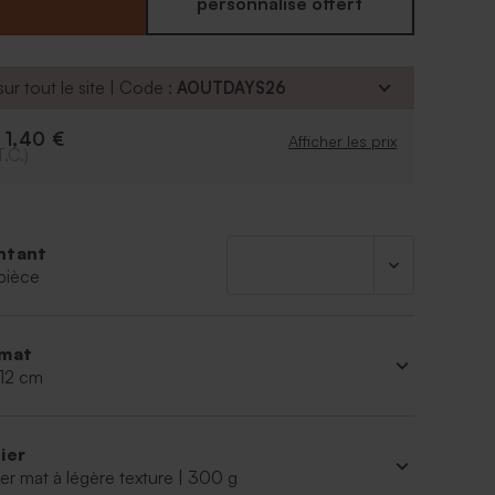
personnalisé offert
ur tout le site | Code :
AOUTDAYS26
1,40 €
e
Afficher les prix
T.C.)
ntant
pièce
mat
 12 cm
ier
er mat à légère texture | 300 g