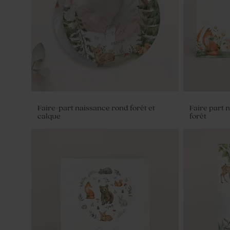
Faire-part naissance rond forêt et
Faire part 
calque
forêt
Contenant à dragées transparent
Contenant 
baptême
baptême pet