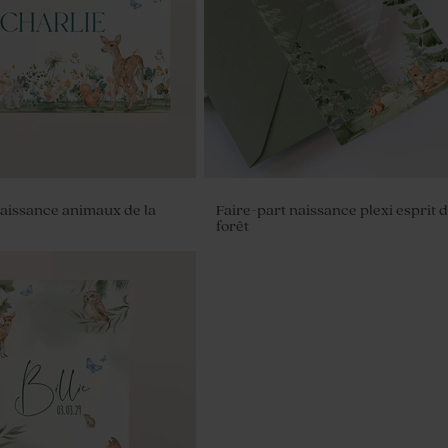
baptême prénom
naissance animaux de la
Faire-part naissance plexi esprit d
forêt
à dragées transparent rond
it coeur