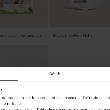
baptême polaroïd animaux
Stickers baptême biche
Détails
es.
de personnaliser le contenu et les annonces, d'offrir des foncti
notre trafic.
s informations sur l'utilisation de notre site avec nos parten