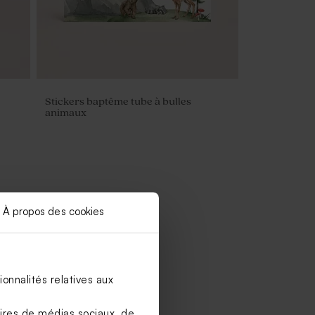
Stickers baptême tube à bulles
animaux
À propos des cookies
onnalités relatives aux
aires de médias sociaux, de