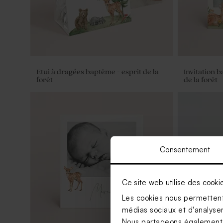
Etui à dragées baptême - esprit de la
Invitation 
forêt
de la forêt
Consentement
Ce site web utilise des cooki
Les cookies nous permettent 
médias sociaux et d'analyser 
Nous partageons également de