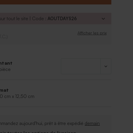
ur tout le site | Code :
AOUTDAYS26
Afficher les prix
T.C.)
ntant
pièce
mat
00 cm x 12,50 cm
mandez aujourd'hui, prêt à être expédié
demain