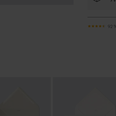
› 
92 %