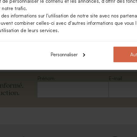
de personnaliser le contenu et les annonces, d'offrir des foncti
notre trafic.
s informations sur l'utilisation de notre site avec nos parten
euvent combiner celles-ci avec d'autres informations que vous le
ose pâle
tilisation de leurs services.
Voir toute la collection Enveloppe
Personnaliser
Aut
Prénom
E-mail
informé.
uction.