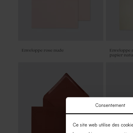
Enveloppe rose nude
Enveloppe 
papier natu
Consentement
Ce site web utilise des cooki