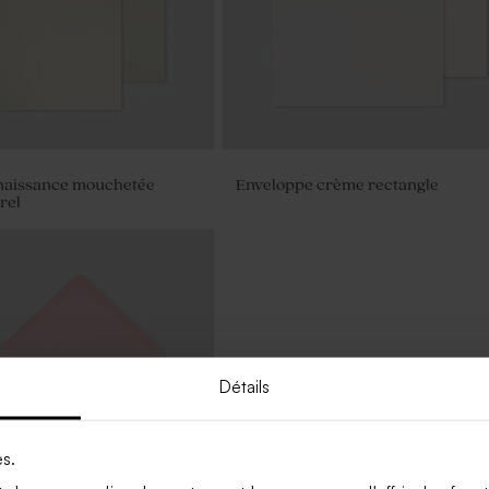
naissance mouchetée
Enveloppe crème rectangle
rel
Détails
es.