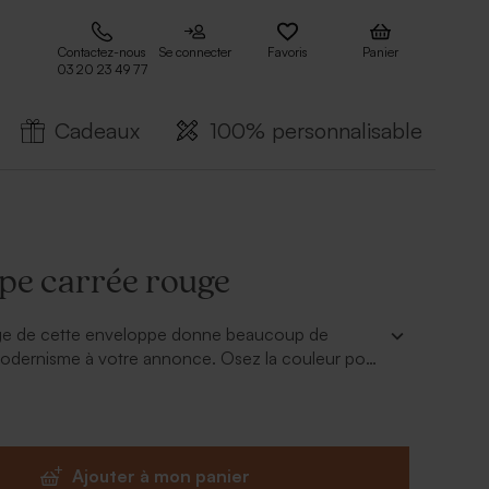
Contactez-nous
Se connecter
Favoris
Panier
03 20 23 49 77
Cadeaux
100% personnalisable
pe carrée rouge
ge de cette enveloppe donne beaucoup de
odernisme à votre annonce. Osez la couleur pour
étonner vos proches
Ajouter à mon panier