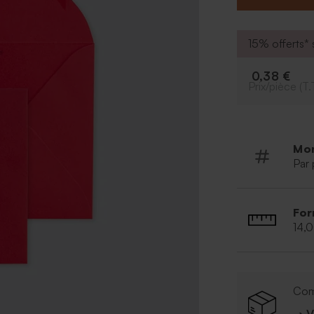
15% offerts* s
0,38 €
Prix/pièce (T.
Mo
Par 
For
14,
Com