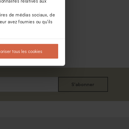
onnalités relatives aux
aires de médias sociaux, de
ur avez fournies ou qu'ils
oriser tous les cookies
S'abonner