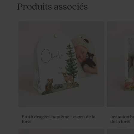
Produits associés
Etui à dragées baptême - esprit de la
Invitation 
forêt
de la forêt