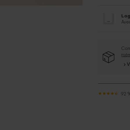
Log
Ave
Com
mê
› 
92 %