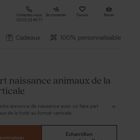
Contactez-nous
Se connecter
Favoris
Panier
03 20 23 49 77
Cadeaux
100% personnalisable
rt naissance animaux de la
rticale
otre annonce de naissance avec ce faire part
ux de la forêt au format verticale.
ersonnaliser avec notre outil de personnalisation en
s photo.
Échantillon
sonnaliser