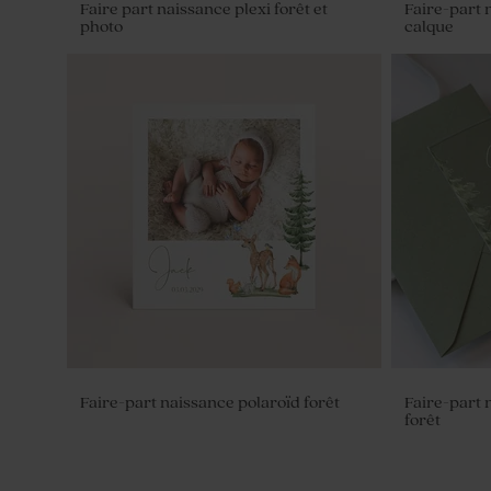
Faire part naissance plexi forêt et
Faire-part 
photo
calque
Tube à bulles baptême vert eucalyptus
Contenant d
de gris
Faire-part naissance polaroïd forêt
Faire-part n
forêt