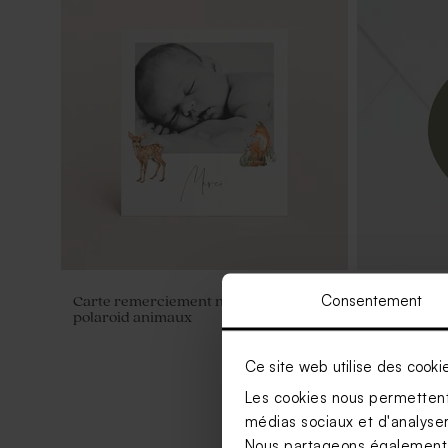
Consentement
Carte remerciement naissance
Sticker nai
polaroid animaux
Ce site web utilise des cooki
Les cookies nous permettent 
médias sociaux et d'analyser 
Nous partageons également de