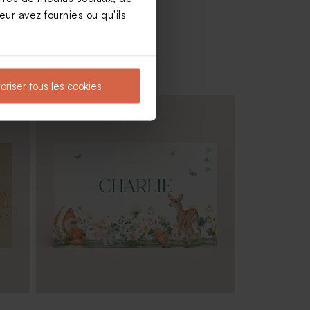
ur avez fournies ou qu'ils
oriser tous les cookies
±
Dragées baptême eucalyptus amande 1
kg (± 300 ex)