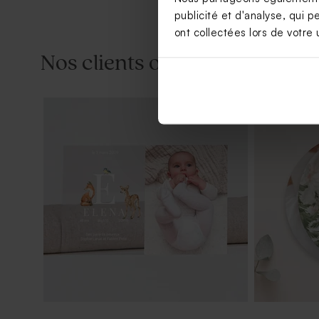
publicité et d'analyse, qui p
ont collectées lors de votre u
Nos clients ont aussi aimé...
Savon baptême marbré vert - Parfum
Boîte en ve
Thé Vert
papillon av