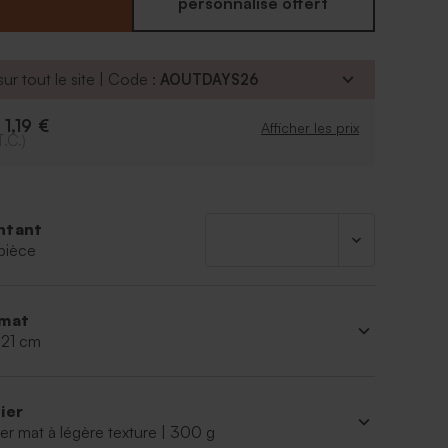
personnalisé offert
ur tout le site | Code :
AOUTDAYS26
1,19 €
e
Afficher les prix
T.C.)
ntant
pièce
mat
 21 cm
ier
er mat à légère texture | 300 g