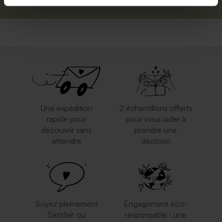
Une expédition
2 échantillons offerts
rapide pour
pour vous aider à
découvrir sans
prendre une
attendre
décision
Soyez pleinement
Engagement éco-
Satisfait ou
responsable : une