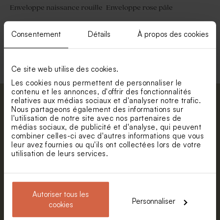
Enveloppe naissance rouille
Enveloppe rose pâle
Consentement
Détails
À propos des cookies
Voir toute la collection Enveloppe
Ce site web utilise des cookies.
Les cookies nous permettent de personnaliser le
contenu et les annonces, d'offrir des fonctionnalités
relatives aux médias sociaux et d'analyser notre trafic.
Abonnez-vous à la newsletter et restez
Nous partageons également des informations sur
informé. Petite surprise : bénéficiez de 5%
l'utilisation de notre site avec nos partenaires de
médias sociaux, de publicité et d'analyse, qui peuvent
de réduction.
combiner celles-ci avec d'autres informations que vous
Prénom
leur avez fournies ou qu'ils ont collectées lors de votre
utilisation de leurs services.
E-mail
Autoriser tous les
Personnaliser
cookies
S'abonner