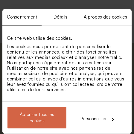
Consentement
Détails
À propos des cookies
Voir toute la collection Enveloppe
Ce site web utilise des cookies.
Les cookies nous permettent de personnaliser le
contenu et les annonces, d'offrir des fonctionnalités
Abonnez-vous à la newsletter et restez
relatives aux médias sociaux et d'analyser notre trafic.
informé. Petite surprise : bénéficiez de 5%
Nous partageons également des informations sur
l'utilisation de notre site avec nos partenaires de
de réduction.
médias sociaux, de publicité et d'analyse, qui peuvent
Prénom
combiner celles-ci avec d'autres informations que vous
leur avez fournies ou qu'ils ont collectées lors de votre
utilisation de leurs services.
E-mail
Autoriser tous les
Personnaliser
S'abonner
cookies