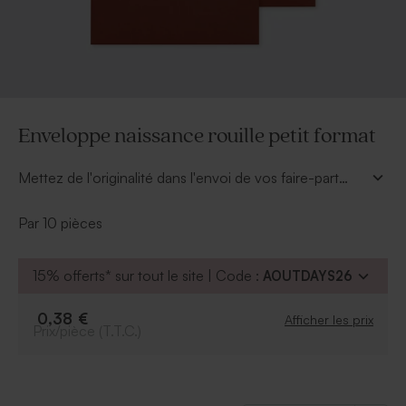
Enveloppe naissance rouille petit format
Mettez de l'originalité dans l'envoi de vos faire-part
naissance en optant pour cette enveloppe rouille au
format 14 x 12.5 cm.
Par 10 pièces
15% offerts* sur tout le site | Code :
AOUTDAYS26
0,38 €
Afficher les prix
Prix/pièce (T.T.C.)