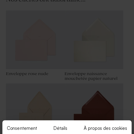
Faire part baptême
terracotta chic & dorure
Enveloppe rose nude
Enveloppe naissance
mouchetée papier naturel
Consentement
Détails
À propos des cookies