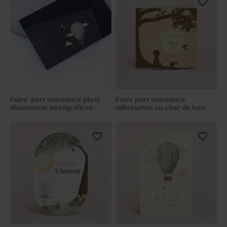
Faire-part naissance plexi
Faire part naissance
illustration montgolfière
silhouettes au clair de lune