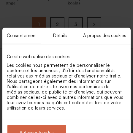
ange
koalas
1
2
3
Consentement
Détails
À propos des cookies
Ce site web utilise des cookies.
Les cookies nous permettent de personnaliser le
contenu et les annonces, d'offrir des fonctionnalités
relatives aux médias sociaux et d'analyser notre trafic.
Nous partageons également des informations sur
Une expédition
2 échantillons offerts
l'utilisation de notre site avec nos partenaires de
rapide pour
pour vous aider à
médias sociaux, de publicité et d'analyse, qui peuvent
combiner celles-ci avec d'autres informations que vous
découvrir sans
prendre une
leur avez fournies ou qu'ils ont collectées lors de votre
attendre
décision
utilisation de leurs services.
Autoriser tous les