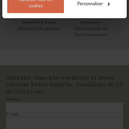
Personnaliser
cookies
Soyez pleinement
Engagement éco-
Satisfait ou
responsable : une
bénéficiez d'une
impression
réimpression gratuite
respectueuse de
l'environnement
Abonnez-vous à la newsletter et restez
informé. Petite surprise : bénéficiez de 5%
de réduction.
Prénom
E-mail