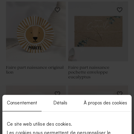
Faire part naissance original
Faire part naissance
lion
pochette enveloppe
eucalyptus
Consentement
Détails
À propos des cookies
Ce site web utilise des cookies.
Les cookies nous permettent de personnaliser le