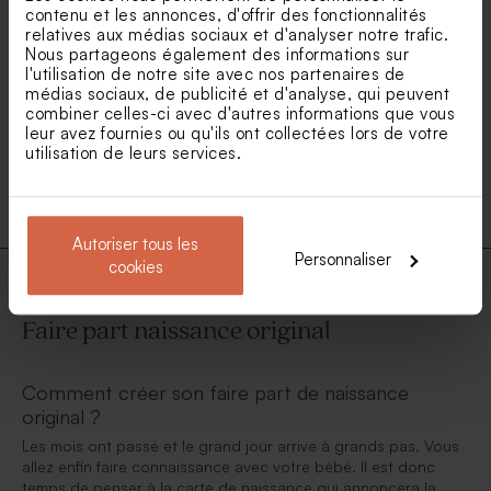
contenu et les annonces, d'offrir des fonctionnalités
relatives aux médias sociaux et d'analyser notre trafic.
Nous partageons également des informations sur
Faire part naissance ovale
Faire part naissance original
l'utilisation de notre site avec nos partenaires de
jouets enfantins colorés
avec dorure
médias sociaux, de publicité et d'analyse, qui peuvent
combiner celles-ci avec d'autres informations que vous
leur avez fournies ou qu'ils ont collectées lors de votre
utilisation de leurs services.
1
2
3
4
5
Autoriser tous les
Personnaliser
cookies
Faire part naissance original
Comment créer son faire part de naissance
original ?
Les mois ont passé et le grand jour arrive à grands pas. Vous
allez enfin faire connaissance avec votre bébé. Il est donc
temps de penser à la carte de naissance qui annoncera la