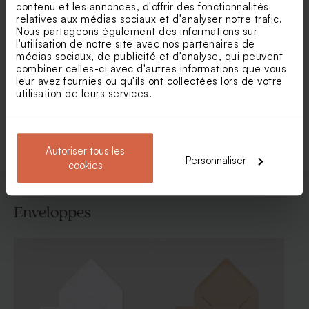
contenu et les annonces, d'offrir des fonctionnalités
relatives aux médias sociaux et d'analyser notre trafic.
Nous partageons également des informations sur
l'utilisation de notre site avec nos partenaires de
Faire part naissance pampa
Faire part naissance rayures
médias sociaux, de publicité et d'analyse, qui peuvent
magique
bleues et citron
combiner celles-ci avec d'autres informations que vous
leur avez fournies ou qu'ils ont collectées lors de votre
utilisation de leurs services.
Voir toute la collection Faire-part naissance
Autoriser tous les
Personnaliser
cookies
Enveloppes