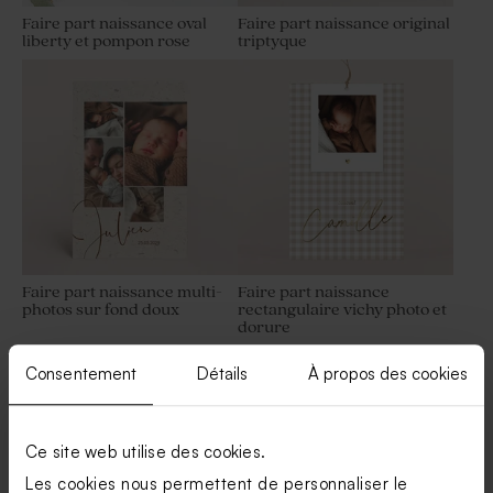
Faire part naissance oval
Faire part naissance original
liberty et pompon rose
triptyque
Set de table baptême
Pochon tissu baptême 100%
passeport
coton - beige
Faire part naissance multi-
Faire part naissance
photos sur fond doux
rectangulaire vichy photo et
dorure
Présentoir dragées baptême
Petit sticker naissance
en bois - arc-en-ciel
tampon petits pieds
Consentement
Détails
À propos des cookies
Ce site web utilise des cookies.
Les cookies nous permettent de personnaliser le