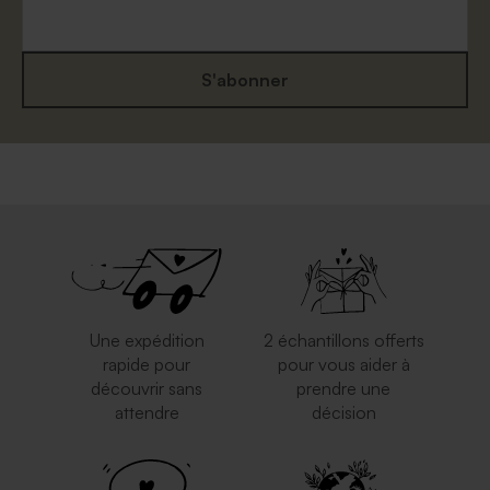
S'abonner
Enveloppe naissance dorée
Enveloppe naissance rose
rectangulaire
nude
Une expédition
2 échantillons offerts
rapide pour
pour vous aider à
découvrir sans
prendre une
attendre
décision
Enveloppe naissance
Enveloppe naissance papier
eucalyptus
moucheté naturel