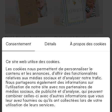
Etui à dragées baptême
Contenant à dragées
passeport
rayures bleues et citron
Consentement
Détails
À propos des cookies
Dragées baptême amande –
Valisette passeport sans
blanches brillantes 1 kg (±
photo
300 ex)
Ce site web utilise des cookies.
Les cookies nous permettent de personnaliser le
contenu et les annonces, d'offrir des fonctionnalités
relatives aux médias sociaux et d'analyser notre trafic.
Nous partageons également des informations sur
l'utilisation de notre site avec nos partenaires de
médias sociaux, de publicité et d'analyse, qui peuvent
combiner celles-ci avec d'autres informations que vous
Étui à dragées baptême
Étui à dragées triangle
leur avez fournies ou qu'ils ont collectées lors de votre
original colombe messagère
naissance renard indien
utilisation de leurs services.