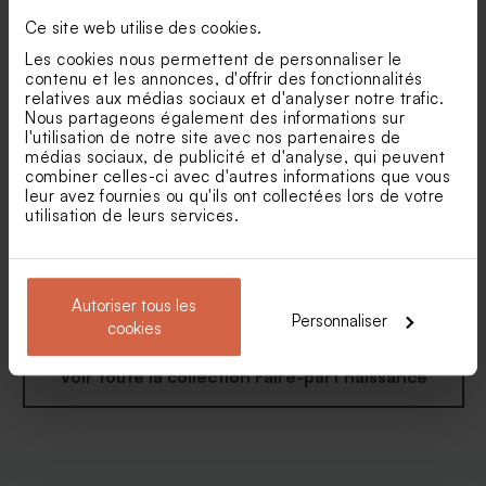
Faire part naissance rond et
Faire part naissance petit
Ce site web utilise des cookies.
calque petits papillons
papillon
Les cookies nous permettent de personnaliser le
Contenant dragées baptême
Bonbon baptême rose
contenu et les annonces, d'offrir des fonctionnalités
tissu rose poudré
poudré 700 gr (± 500 ex)
relatives aux médias sociaux et d'analyser notre trafic.
Nous partageons également des informations sur
l'utilisation de notre site avec nos partenaires de
médias sociaux, de publicité et d'analyse, qui peuvent
combiner celles-ci avec d'autres informations que vous
leur avez fournies ou qu'ils ont collectées lors de votre
utilisation de leurs services.
Faire part naissance liberty
Faire part naissance pampa
vintage et dorure chic
magique
Autoriser tous les
Personnaliser
cookies
Voir toute la collection Faire-part naissance