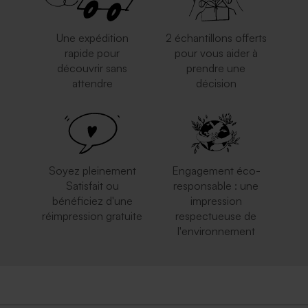
Une expédition
2 échantillons offerts
rapide pour
pour vous aider à
découvrir sans
prendre une
attendre
décision
Enveloppe bleu ciel
Enveloppe écologique papier
rectangulaire
kraft
Soyez pleinement
Engagement éco-
Satisfait ou
responsable : une
bénéficiez d'une
impression
réimpression gratuite
respectueuse de
l'environnement
Enveloppe blanche
Enveloppe rouge
autocollante
rectangulaire