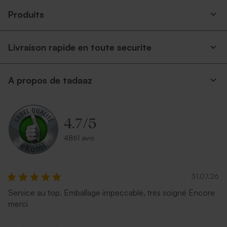
Produits
Livraison rapide en toute securite
A propos de tadaaz
Enveloppe rectangulaire
Enveloppe rectangle dorée
argent
4.7
/
5
4861 avis
31.07.26
Service au top. Emballage impeccable, très soigné Encore
merci
Enveloppe naissance crème
Enveloppe naissance
autocollante
terracotta