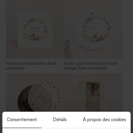
Carte remerciement
Affiche naissance bébé
naissance faon enchanté
biche
Faire part naissance faon
Faire-part naissance rond
enchanté
calque faon enchanté
Décoration murale bois
Décoration murale bois
chambre de bébé - pancarte
chambre de bébé - lettres
champêtre
découpées capitales
Consentement
Détails
À propos des cookies