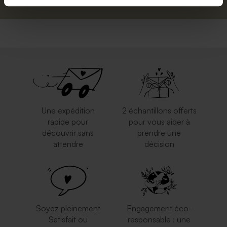
Une expédition
2 échantillons offerts
rapide pour
pour vous aider à
découvrir sans
prendre une
attendre
décision
Soyez pleinement
Engagement éco-
Satisfait ou
responsable : une