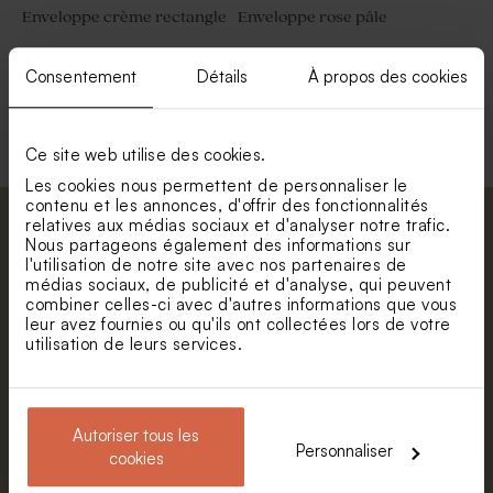
Enveloppe crème rectangle
Enveloppe rose pâle
Consentement
Détails
À propos des cookies
Voir toute la collection Enveloppe
Ce site web utilise des cookies.
Les cookies nous permettent de personnaliser le
contenu et les annonces, d'offrir des fonctionnalités
relatives aux médias sociaux et d'analyser notre trafic.
Abonnez-vous à la newsletter et restez
Nous partageons également des informations sur
informé. Petite surprise : bénéficiez de 5%
l'utilisation de notre site avec nos partenaires de
médias sociaux, de publicité et d'analyse, qui peuvent
de réduction.
combiner celles-ci avec d'autres informations que vous
Prénom
leur avez fournies ou qu'ils ont collectées lors de votre
utilisation de leurs services.
E-mail
Autoriser tous les
Personnaliser
cookies
S'abonner