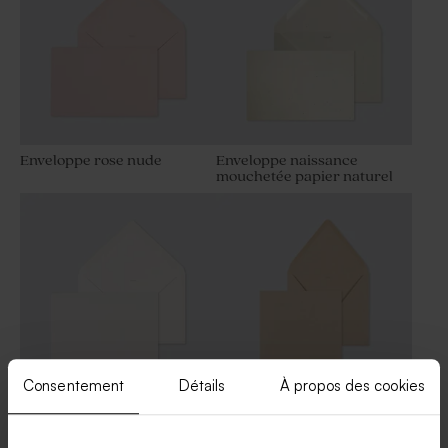
Enveloppe rose nude
Enveloppe naissance
mouchetée papier naturel
Consentement
Détails
À propos des cookies
Enveloppe crème rectangle
Grande enveloppe papier
kraft