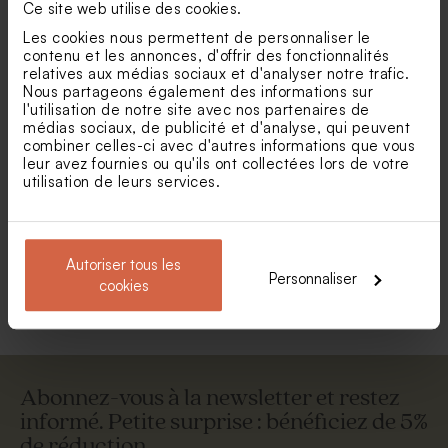
Ce site web utilise des cookies.
Les cookies nous permettent de personnaliser le
contenu et les annonces, d'offrir des fonctionnalités
relatives aux médias sociaux et d'analyser notre trafic.
Nous partageons également des informations sur
l'utilisation de notre site avec nos partenaires de
médias sociaux, de publicité et d'analyse, qui peuvent
combiner celles-ci avec d'autres informations que vous
leur avez fournies ou qu'ils ont collectées lors de votre
utilisation de leurs services.
Enveloppe naissance rouille
Enveloppe rose pâle
Autoriser tous les
Voir toute la collection Enveloppe
Personnaliser
cookies
Abonnez-vous à la newsletter et restez
informé. Petite surprise : bénéficiez de 5%
de réduction.